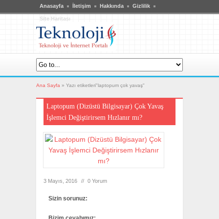
Anasayfa
İletişim
Hakkında
Gizlilik
Site Haritası
Ana Sayfa
»
Yazı etiketleri"laptopum çok yavaş"
Laptopum (Dizüstü Bilgisayar) Çok Yavaş
İşlemci Değiştirirsem Hızlanır mı?
3 Mayıs, 2016
//
0 Yorum
Sizin sorunuz:
Bizim cevabımız: