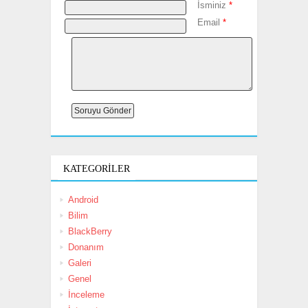
İsminiz
*
Email
*
KATEGORILER
Android
Bilim
BlackBerry
Donanım
Galeri
Genel
İnceleme