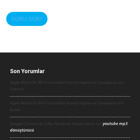
SORU SOR?
Son Yorumlar
Apple Watch İle Wi-Fi Üzerinden Arama Yapma ve Cevaplama için
Göktürk
Apple Watch İle Wi-Fi Üzerinden Arama Yapma ve Cevaplama için
Burak
youtube mp3
Google Chrome da Çoklu Facebook Hesabı Açma için
dönüştürücü