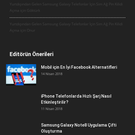
Yurtdışından Gelen Samsung Galaxy Telefonlar İçin Sim Ağ Pin Kilidi
Açma için
Göktürk
Yurtdışından Gelen Samsung Galaxy Telefonlar İçin Sim Ağ Pin Kilidi
Açma için
Onur
Editörün Önerileri
Mobil için En İyi Facebook Alternatifleri
14 Nisan 2018
iPhone Telefonlarda Hızlı Şarj Nasıl
Etkinleştirilir?
11 Nisan 2018
Samsung Galaxy Note8 Uygulama Çifti
Oluşturma