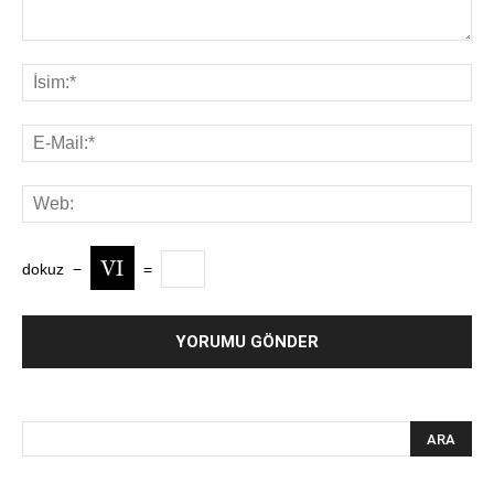
dokuz
−
=