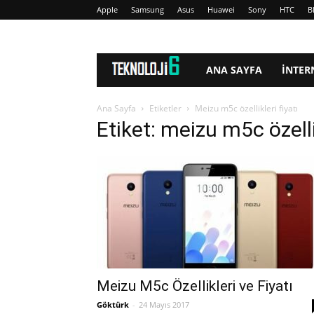
Apple
Samsung
Asus
Huawei
Sony
HTC
B
www.Teknoloji6.com
ANA SAYFA
İNTER
Ana Sayfa
Etiketler
Meizu m5c özellikleri fiyatı
Etiket: meizu m5c özellik
Meizu M5c Özellikleri ve Fiyatı
Göktürk
-
24 Mayıs 2017