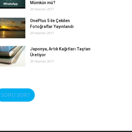
Mümkün mü?
20 Haziran 2017
OnePlus 5 ile Çekilen
Fotoğraflar Yayınlandı
20 Haziran 2017
Japonya, Artık Kağıtları Taştan
Üretiyor
20 Haziran 2017
SORU SOR?