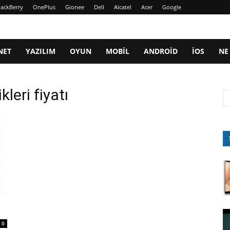
lackBerry
OnePlus
Gionee
Dell
Alcatel
Acer
Google
NET
YAZILIM
OYUN
MOBIL
ANDROID
IOS
NE
leri fiyatı
0