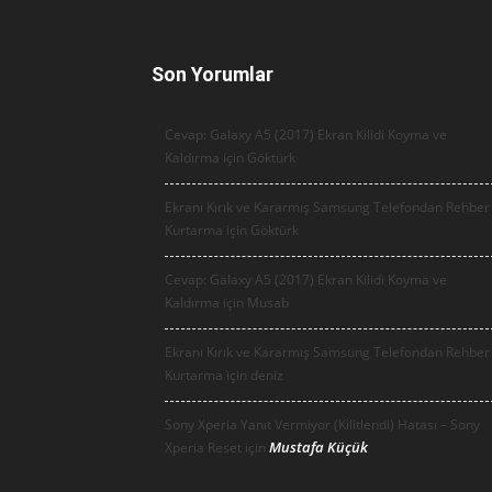
Son Yorumlar
Cevap: Galaxy A5 (2017) Ekran Kilidi Koyma ve
Kaldırma için
Göktürk
Ekranı Kırık ve Kararmış Samsung Telefondan Rehber
Kurtarma için
Göktürk
Cevap: Galaxy A5 (2017) Ekran Kilidi Koyma ve
Kaldırma için
Musab
Ekranı Kırık ve Kararmış Samsung Telefondan Rehber
Kurtarma için
deniz
Sony Xperia Yanıt Vermiyor (Kilitlendi) Hatası – Sony
Mustafa Küçük
Xperia Reset için