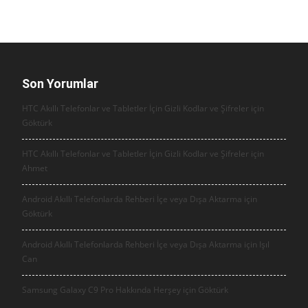
Son Yorumlar
HTC Akıllı Telefonlar ve Tabletler İçin Gizli Kodlar ve Şifreler için
Göktürk
HTC Akıllı Telefonlar ve Tabletler İçin Gizli Kodlar ve Şifreler için
Ahmet
Android Akıllı Telefonlarda Rehberi İçe veya Dışa Aktarma için
Göktürk
Android Akıllı Telefonlarda Rehberi İçe veya Dışa Aktarma için
Işıl
Can
Samsung Galaxy C9 Pro Hakkında Herşey için
Göktürk