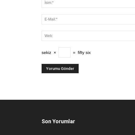
sekiz
×
=
fifty six
Son Yorumlar