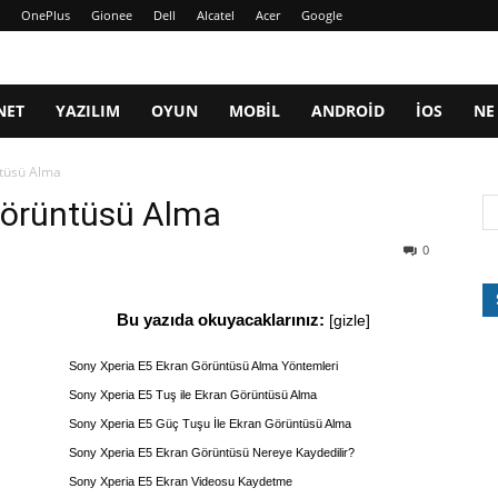
OnePlus
Gionee
Dell
Alcatel
Acer
Google
NET
YAZILIM
OYUN
MOBIL
ANDROID
IOS
NE
ntüsü Alma
Görüntüsü Alma
0
Bu yazıda okuyacaklarınız:
[
gizle
]
Sony Xperia E5 Ekran Görüntüsü Alma Yöntemleri
Sony Xperia E5 Tuş ile Ekran Görüntüsü Alma
Sony Xperia E5 Güç Tuşu İle Ekran Görüntüsü Alma
Sony Xperia E5 Ekran Görüntüsü Nereye Kaydedilir?
Sony Xperia E5 Ekran Videosu Kaydetme