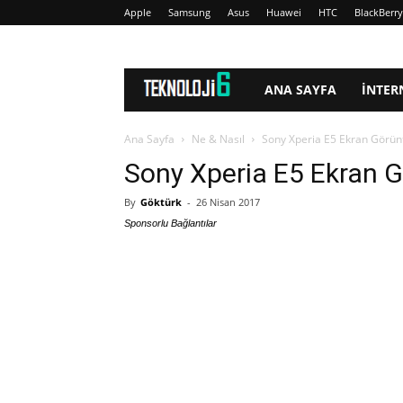
Apple
Samsung
Asus
Huawei
HTC
BlackBerry
www.Teknoloji6.com
ANA SAYFA
İNTER
Ana Sayfa
Ne & Nasıl
Sony Xperia E5 Ekran Görü
Sony Xperia E5 Ekran 
By
Göktürk
-
26 Nisan 2017
Sponsorlu Bağlantılar