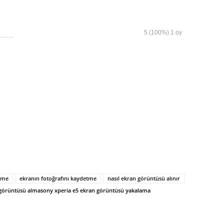
5
(100%)
1
oy
tme
ekranın fotoğrafını kaydetme
nasıl ekran görüntüsü alınır
 görüntüsü alma
sony xperia e5 ekran görüntüsü yakalama