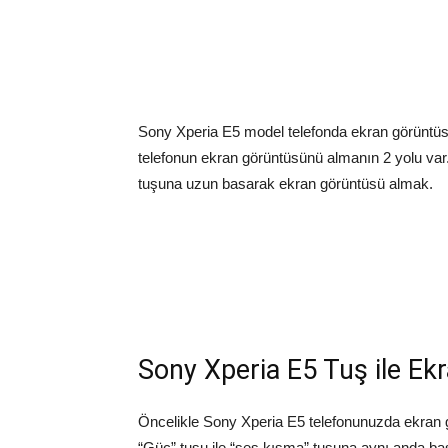
Sony Xperia E5 model telefonda ekran görüntüs
telefonun ekran görüntüsünü almanın 2 yolu var.
tuşuna uzun basarak ekran görüntüsü almak.
Sony Xperia E5 Tuş ile E
Öncelikle Sony Xperia E5 telefonunuzda ekran g
“Güç” tuşu ile “ses kısma” tuşuna aynı anda ba