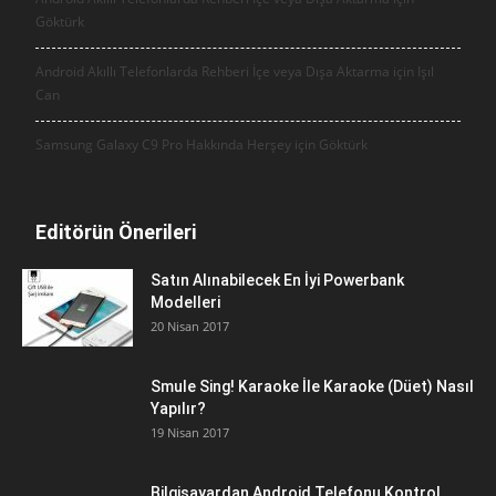
Göktürk
Android Akıllı Telefonlarda Rehberi İçe veya Dışa Aktarma için
Işıl
Can
Samsung Galaxy C9 Pro Hakkında Herşey için
Göktürk
Editörün Önerileri
Satın Alınabilecek En İyi Powerbank
Modelleri
20 Nisan 2017
Smule Sing! Karaoke İle Karaoke (Düet) Nasıl
Yapılır?
19 Nisan 2017
Bilgisayardan Android Telefonu Kontrol