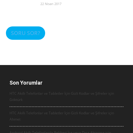
22 Nisan 2017
SORU SOR?
Son Yorumlar
HTC Akıllı Telefonlar ve Tabletler İçin Gizli Kodlar ve Şifreler için
Göktürk
HTC Akıllı Telefonlar ve Tabletler İçin Gizli Kodlar ve Şifreler için
Ahmet
Android Akıllı Telefonlarda Rehberi İçe veya Dışa Aktarma için