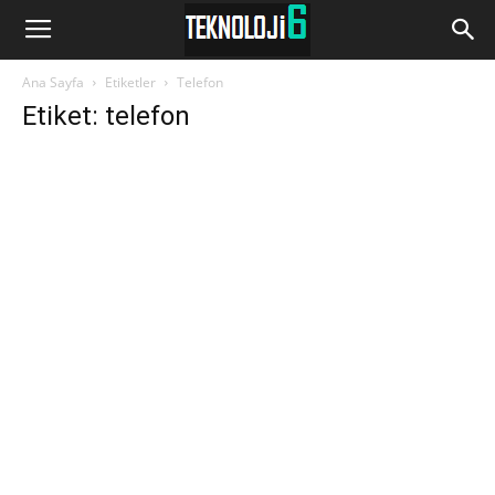
www.Teknoloji6.com
Ana Sayfa
Etiketler
Telefon
Etiket: telefon