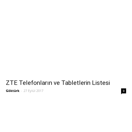
ZTE Telefonların ve Tabletlerin Listesi
Göktürk
-
27 Eylül 2017
0