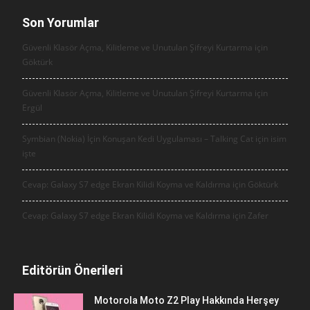
Son Yorumlar
Güvenli Klasör Açma, Kilitleme ve Unutulan Şifreyi Kurtarma için
Göktürk
Güvenli Klasör Açma, Kilitleme ve Unutulan Şifreyi Kurtarma için
Ergül
Symbian (Nokia) İçin Konuşan Kedi Uygulaması – Talking Cat için
isim
işte
Cevap: Galaxy S7 edge Ekran Kilidi Koyma ve Kaldırma için
Göktürk
Cevap: Galaxy S7 edge Ekran Kilidi Koyma ve Kaldırma için
Zafer
Editörün Önerileri
Motorola Moto Z2 Play Hakkında Herşey