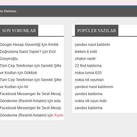
te Haritası
SON YORUMLAR
POPÜLER YAZILAR
Google Hesap Güvenliği İçin Kimlik
yandex nasıl kaldırılır
Doğrulama Nasıl Yapılır? için
Erol
tekken 6 indir
Üzeyiroğlu
chaton nedir
Tüm Cep Telefonları için Gerekli Şifre
22 find kaldırma
ve Kodları için
Göktürk
nokıa lumıa 620
Tüm Cep Telefonları için Gerekli Şifre
nokia n8 oyunları
ve Kodları için
Ali
yandexi nasıl kaldırırım
Facebook Messenger İle Sesli Mesaj
yandex kaldırma
Gönderme (Resimli Anlatım) için
eda
nokia n8 oyun indir
Facebook Messenger İle Sesli Mesaj
yandex kaldırma
Aynn
Gönderme (Resimli Anlatım) için