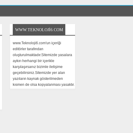
WWW.TEKNOLOJI6.COM
www.Teknoloji6.com'un içeriği
editörler tarafından
oluşturulmaktadır.Sitemizde yasalara
aykırı herhangi bir içerikle
karşılaşırsanız bizimle iletişime
geçebilirsiniz.Sitemizde yer alan
yazıların kaynak gösterilmeden
kısmen de olsa kopyalanması yasaktır.