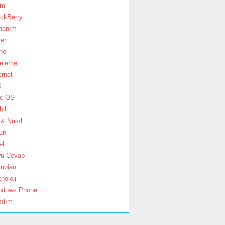
im
ackBerry
nanım
eri
nel
celeme
ernet
S
c OS
il
& Nasıl
un
el
ru Cevap
mbian
noloji
ndows Phone
ılım