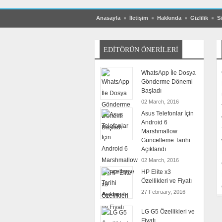
Anasayfa
İletişim
Hakkında
Gizlilik
Si
EDITÖRÜN ÖNERILERI
WhatsApp İle Dosya
Gönderme Dönemi
Başladı
02 March, 2016
Asus Telefonlar İçin
Android 6
Marshmallow
Güncelleme Tarihi
Açıklandı
02 March, 2016
HP Elite x3
Özellikleri ve Fiyatı
27 February, 2016
LG G5 Özellikleri ve
Fiyatı