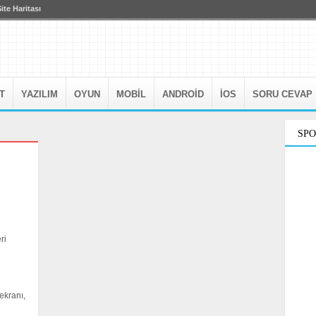
ite Haritası
T
YAZILIM
OYUN
MOBIL
ANDROID
IOS
SORU CEVAP
SP
ri
ekranı,