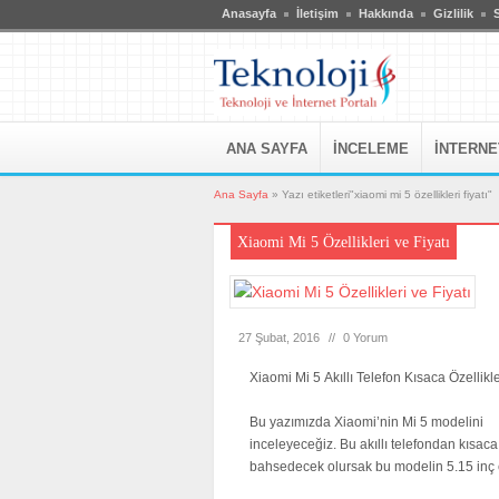
Anasayfa
İletişim
Hakkında
Gizlilik
S
ANA SAYFA
İNCELEME
İNTERNE
Ana Sayfa
»
Yazı etiketleri"xiaomi mi 5 özellikleri fiyatı"
Xiaomi Mi 5 Özellikleri ve Fiyatı
27 Şubat, 2016
//
0 Yorum
Xiaomi Mi 5 Akıllı Telefon Kısaca Özellikle
Bu yazımızda Xiaomi’nin Mi 5 modelini
inceleyeceğiz. Bu akıllı telefondan kısaca
bahsedecek olursak bu modelin 5.15 inç 