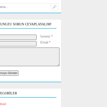
UNUZU SORUN CEVAPLAYALIM!
İsminiz
*
Email
*
TEGORILER
roid