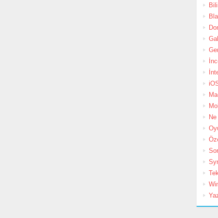
Bil
Bl
Do
Gal
Ge
İn
İnt
iO
Ma
Mob
Ne 
Oy
Öz
So
Sy
Tek
Wi
Yaz