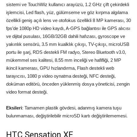
sistemi ve TouchWiz kullanıcı arayüzü, 1.2 GHz çift çekirdekli
işlemcisi, Led flash, yüz, gülümseme ve göz kırpma algılama
özellikli geniş açılı lens ve otofokus özellikli 8 MP kamerası, 30
fps’de 1080p HD video kaydı, A-GPS bağlantısı ile GPS alıcısı
ve dijital pusulası, 16GB/32GB dahili hafızası, gyroscope ve
yakınlık sensörü, 3.5 mm kualklık çıkışı, TV-çıkışı, microUSB
portu ile şarj, RDS destekli FM radyo, Stereo Bluetooth v3.0,
mükemmel ses kalitesi, 8.55 mm inceliği ve hafifliği, 2 MP
ikincil kamerası, GPU hızlandırma, Flash destekli web
tarayıcısı, 1080 p video oynatma desteği, NFC desteği,
doküman editörü, önceden yüklenmiş dosya yöneticisi, zengin
video format desteği.
Eksileri
: Tamamen plastik gövdesi, adanmış kamera tuşu
bulunmaması, değiştirilebilir microSD kartı değiştirilememesi.
HTC Sensation XE