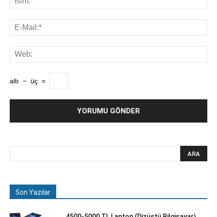
altı
−
üç
=
Son Yazılar
4500-5000 TL Laptop (Dizüstü Bilgisayar)