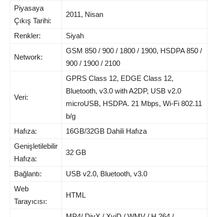
Piyasaya
2011, Nisan
Çıkış Tarihi:
Renkler:
Siyah
GSM 850 / 900 / 1800 / 1900, HSDPA 850 /
Network:
900 / 1900 / 2100
GPRS Class 12, EDGE Class 12,
Bluetooth, v3.0 with A2DP, USB v2.0
Veri:
microUSB, HSDPA. 21 Mbps, Wi-Fi 802.11
b/g
Hafıza:
16GB/32GB Dahili Hafıza
Genişletilebilir
32 GB
Hafıza:
Bağlantı:
USB v2.0, Bluetooth, v3.0
Web
HTML
Tarayıcısı:
MP4/ DivX / XviD / WMV / H.264 /