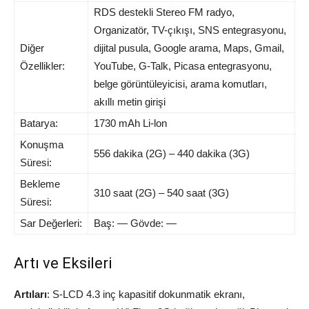
RDS destekli Stereo FM radyo,
Organizatör, TV-çıkışı, SNS entegrasyonu,
Diğer
dijital pusula, Google arama, Maps, Gmail,
Özellikler:
YouTube, G-Talk, Picasa entegrasyonu,
belge görüntüleyicisi, arama komutları,
akıllı metin girişi
Batarya:
1730 mAh Li-lon
Konuşma
556 dakika (2G) – 440 dakika (3G)
Süresi:
Bekleme
310 saat (2G) – 540 saat (3G)
Süresi:
Sar Değerleri:
Baş: — Gövde: —
Artı ve Eksileri
Artıları
: S-LCD 4.3 inç kapasitif dokunmatik ekranı,