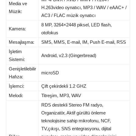
Media ve
H.263video oynatıcı, MP3 / WAV / eAAC+ /
Müzik:
AC3 / FLAC müzik oynatıcı
8 MP, 3264×2448 piksel, LED flash,
Kamera:
otofokus
Mesajlaşma:
SMS, MMS, E-mail, IM, Push E-mail, RSS
İşletim
Android, v2.3 (Gingerbread)
Sistemi:
Genişletilebilir
microSD
Hafıza:
İşlemci:
Çift çekirdekli 1.2 GHZ
Melodi:
Titreşim, MP3, WAV
RDS destekli Stereo FM radyo,
Organizatör, Aktif gürültü önleme
teknolojisine sahip mikrofonu, NCF,
TV,çıkışı, SNS entegrasyonu, dijital