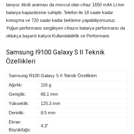
tanıyor. Akıllı araması da mevcut olan cihaz 1650 mAh Li-Ion
batarya kapasitesine sahiptir. Telefon ile 18 saate kadar
konuşma ve 720 saate kadar bekleme yapabiliyorsunuz.
Yoğun performans sergileyen cihazın batarya performansı da
oldukça başarılı kalıyor.Kullanılabilirlik ve Performans
Samsung I9100 Galaxy S II Teknik
Özellikleri
Samsung I9100 Galaxy S II Teknik Özellikleri
Ağırlık:
116 g
Genişlik:
66.1 mm
Yükseklik:
125.3 mm
Derinlik:
8.5 mm
Ekran
4.3″
Büyüklüğü: