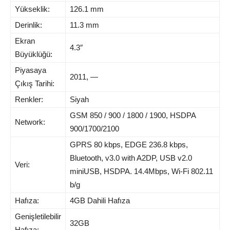
Yükseklik:
126.1 mm
Derinlik:
11.3 mm
Ekran
4.3″
Büyüklüğü:
Piyasaya
2011, —
Çıkış Tarihi:
Renkler:
Siyah
GSM 850 / 900 / 1800 / 1900, HSDPA
Network:
900/1700/2100
GPRS 80 kbps, EDGE 236.8 kbps,
Bluetooth, v3.0 with A2DP, USB v2.0
Veri:
miniUSB, HSDPA. 14.4Mbps, Wi-Fi 802.11
b/g
Hafıza:
4GB Dahili Hafıza
Genişletilebilir
32GB
Hafıza: