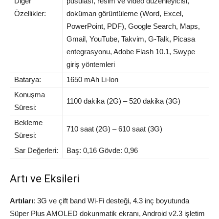
Diğer
pusulası, resim ve video düzenleyicisi,
Özellikler:
doküman görüntüleme (Word, Excel,
PowerPoint, PDF), Google Search, Maps,
Gmail, YouTube, Takvim, G-Talk, Picasa
entegrasyonu, Adobe Flash 10.1, Swype
giriş yöntemleri
Batarya:
1650 mAh Li-lon
Konuşma
1100 dakika (2G) – 520 dakika (3G)
Süresi:
Bekleme
710 saat (2G) – 610 saat (3G)
Süresi:
Sar Değerleri:
Baş: 0,16 Gövde: 0,96
Artı ve Eksileri
Artıları
: 3G ve çift band Wi-Fi desteği, 4.3 inç boyutunda
Süper Plus AMOLED dokunmatik ekranı, Android v2.3 işletim