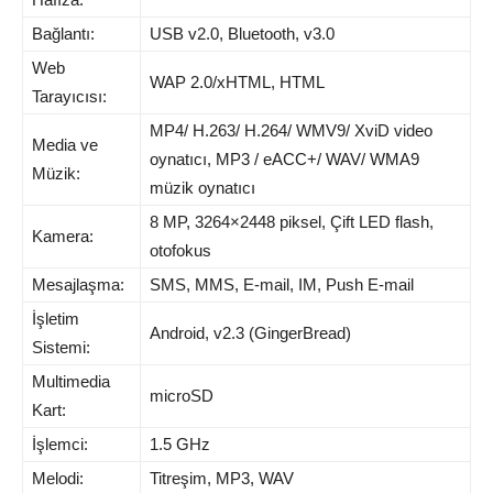
Bağlantı:
USB v2.0, Bluetooth, v3.0
Web
WAP 2.0/xHTML, HTML
Tarayıcısı:
MP4/ H.263/ H.264/ WMV9/ XviD video
Media ve
oynatıcı, MP3 / eACC+/ WAV/ WMA9
Müzik:
müzik oynatıcı
8 MP, 3264×2448 piksel, Çift LED flash,
Kamera:
otofokus
Mesajlaşma:
SMS, MMS, E-mail, IM, Push E-mail
İşletim
Android, v2.3 (GingerBread)
Sistemi:
Multimedia
microSD
Kart:
İşlemci:
1.5 GHz
Melodi:
Titreşim, MP3, WAV