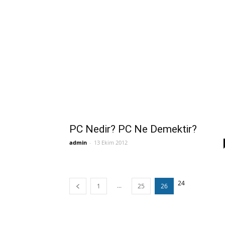
PC Nedir? PC Ne Demektir?
admin
-
13 Ekim 2012
24
...
1
25
26