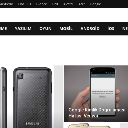
lackBerry
OnePlus
Gionee
Dell
Alcatel
Acer
Google
EME
YAZILIM
OYUN
MOBIL
ANDROID
IOS
NE
Google Kimlik Doğrulaması
Hatası Veriyor