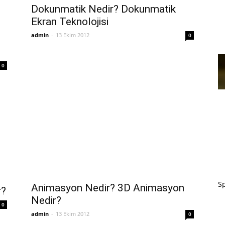
Dokunmatik Nedir? Dokunmatik
Ekran Teknolojisi
admin
-
13 Ekim 2012
0
0
Sp
Animasyon Nedir? 3D Animasyon
r?
Nedir?
0
admin
-
13 Ekim 2012
0