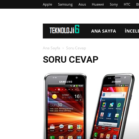
Apple
Samsung
Asus
Huawei
Sony
HTC
B
www.Teknoloji6.com
ANA SAYFA
İNCEL
Ana Sayfa
Soru Cevap
SORU CEVAP