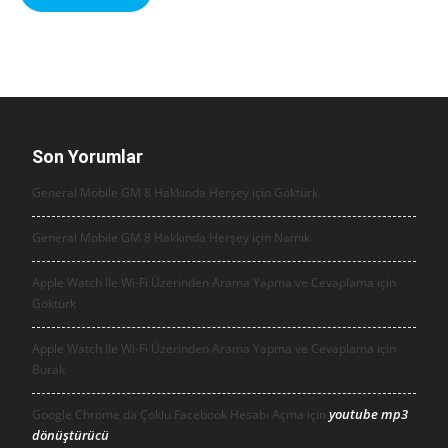
Son Yorumlar
General Mobile GM 8 Hakkında Herşey için
Göktürk
General Mobile GM 8 Hakkında Herşey için
Namık
Apple Watch İle Wi-Fi Üzerinden Arama Yapma ve Cevaplama için
Göktürk
Apple Watch İle Wi-Fi Üzerinden Arama Yapma ve Cevaplama için
Burak
youtube mp3
Google Chrome da Çoklu Facebook Hesabı Açma için
dönüştürücü