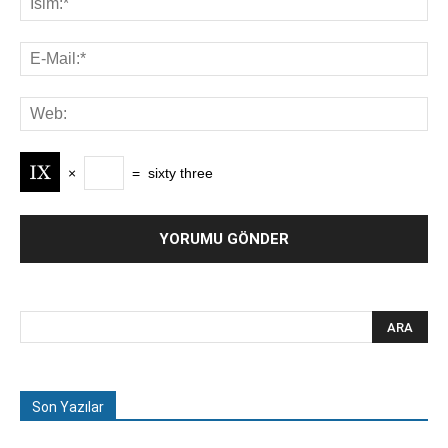
×
=
sixty three
Son Yazılar