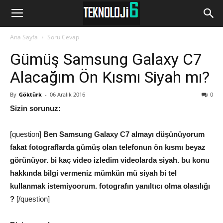
www.Teknoloji6.com
Ana Sayfa
Soru Cevap
Gümüş Samsung Galaxy C7
Alacağım Ön Kısmı Siyah mı?
By
Göktürk
-
06 Aralık 2016
0
Sizin sorunuz:
[question]
Ben Samsung Galaxy C7 almayı düşünüyorum
fakat fotograflarda gümüş olan telefonun ön kısmı beyaz
görünüyor. bi kaç video izledim videolarda siyah. bu konu
hakkında bilgi vermeniz mümkün mü siyah bi tel
kullanmak istemiyoorum. fotografın yanıltıcı olma olasılığı
?
[/question]