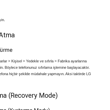
in.
 Atma
dürme
lar > Kişisel > Yedekle ve sıfırla > Fabrika ayarlarına
eyin. Böylece telefonunuz sıfırlama işlemine başlayacaktır.
elefona hiçbir şekilde müdahale yapmayın. Aksi taktirde LG
tma (Recovery Mode)