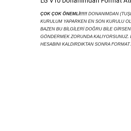
LG V10 Donanımdan Format At
ÇOK ÇOK ÖNEMLİ!!!!!
DONANIMDAN (TUŞL
KURULUM YAPARKEN EN SON KURULU OLAN
BAZEN BU BİLGİLERİ DOĞRU BİLE GİRSE
GÖNDERMEK ZORUNDA KALIYORSUNUZ. B
HESABINI KALDIRDIKTAN SONRA FORMAT 