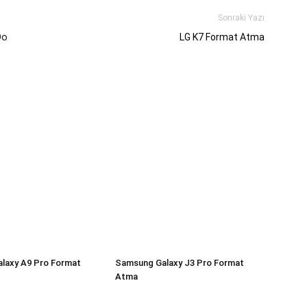
Sonraki Yazı
Do
LG K7 Format Atma
laxy A9 Pro Format
Samsung Galaxy J3 Pro Format
Atma