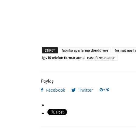
ETIKET
fabrika ayarlarına döndürme
format nasıl a
lg v10 telefon format atma
nasıl format atılır
Paylaş
Facebook
Twitter