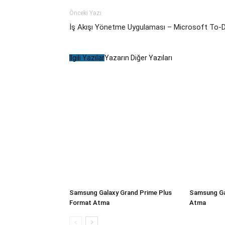
Önceki Yazı
İş Akışı Yönetme Uygulaması – Microsoft To-
İlgili Yazılar
Yazarın Diğer Yazıları
Samsung Galaxy Grand Prime Plus
Samsung Ga
Format Atma
Atma