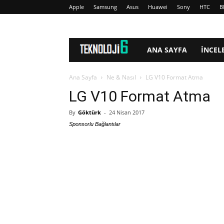
Apple
Samsung
Asus
Huawei
Sony
HTC
B
www.Teknoloji6.com
ANA SAYFA
İNCEL
Ana Sayfa
Ne & Nasıl
LG V10 Format Atma
LG V10 Format Atma
By
Göktürk
-
24 Nisan 2017
Sponsorlu Bağlantılar