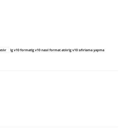
tılır
lg v10 format
lg v10 nasıl format atılır
lg v10 sıfırlama yapma