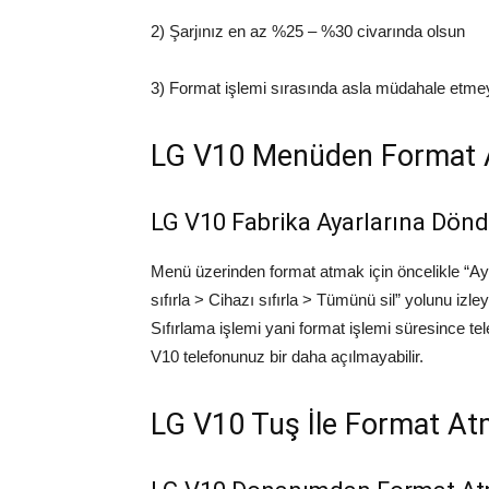
2) Şarjınız en az %25 – %30 civarında olsun
3) Format işlemi sırasında asla müdahale etmey
LG V10 Menüden Format
LG V10 Fabrika Ayarlarına Dön
Menü üzerinden format atmak için öncelikle “Ayar
sıfırla > Cihazı sıfırla > Tümünü sil” yolunu izl
Sıfırlama işlemi yani format işlemi süresince t
V10 telefonunuz bir daha açılmayabilir.
LG V10 Tuş İle Format A