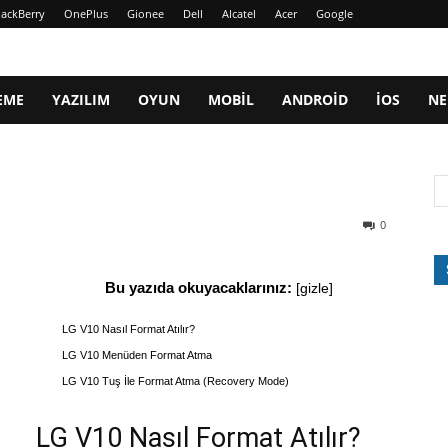
lackBerry
OnePlus
Gionee
Dell
Alcatel
Acer
Google
EME
YAZILIM
OYUN
MOBIL
ANDROID
IOS
NE
0
Bu yazıda okuyacaklarınız:
[
gizle
]
LG V10 Nasıl Format Atılır?
LG V10 Menüden Format Atma
LG V10 Tuş İle Format Atma (Recovery Mode)
LG V10 Nasıl Format Atılır?