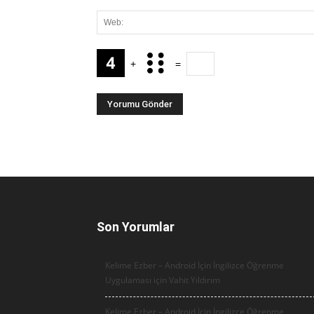
+
=
Son Yorumlar
Kelime Ezber – Android İçin İngilizce Öğrenme
Uygulaması için
Vahit Yıldırım
Kelime Ezber – Android İçin İngilizce Öğrenme