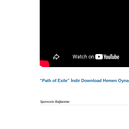
“Path of Exile” İndir Download Hemen Oyna
Sponsorlu Bağlantılar