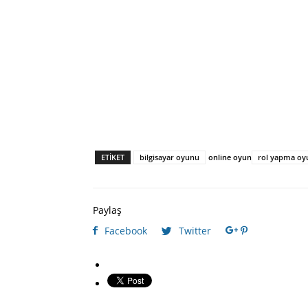
ETIKET
bilgisayar oyunu
online oyun
rol yapma oy
Paylaş
Facebook
Twitter