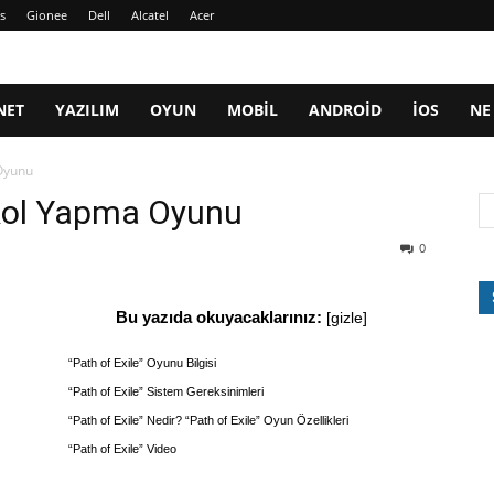
s
Gionee
Dell
Alcatel
Acer
NET
YAZILIM
OYUN
MOBIL
ANDROID
IOS
NE
 Oyunu
 Rol Yapma Oyunu
0
Bu yazıda okuyacaklarınız:
[
gizle
]
“Path of Exile” Oyunu Bilgisi
“Path of Exile” Sistem Gereksinimleri
“Path of Exile” Nedir? “Path of Exile” Oyun Özellikleri
“Path of Exile” Video