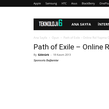
Apple
Samsung
HTC
Asus
BlackBerry
OnePlu
www.Teknoloji6.com
ANA SAYFA
İNTER
Ana Sayfa
Oyun
Path of Exile – Online Rol Yapma
Path of Exile – Online
By
Göktürk
-
18 Kasım 2013
Sponsorlu Bağlantılar