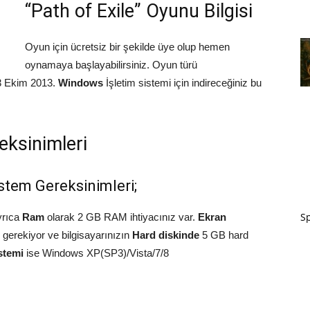
“Path of Exile” Oyunu Bilgisi
Oyun için ücretsiz bir şekilde üye olup hemen
oynamaya başlayabilirsiniz. Oyun türü
23 Ekim 2013.
Windows
İşletim sistemi için indireceğiniz bu
eksinimleri
stem Gereksinimleri;
Sp
yrıca
Ram
olarak 2 GB RAM ihtiyacınız var.
Ekran
erekiyor ve bilgisayarınızın
Hard diskinde
5 GB hard
istemi
ise Windows XP(SP3)/Vista/7/8