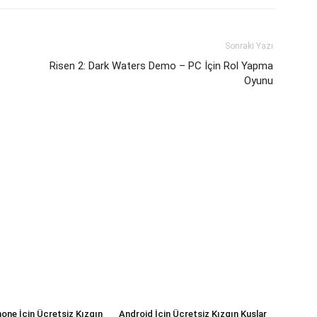
Sonraki Yazı
Risen 2: Dark Waters Demo – PC İçin Rol Yapma
Oyunu
ne İçin Ücretsiz Kızgın
Android İçin Ücretsiz Kızgın Kuşlar