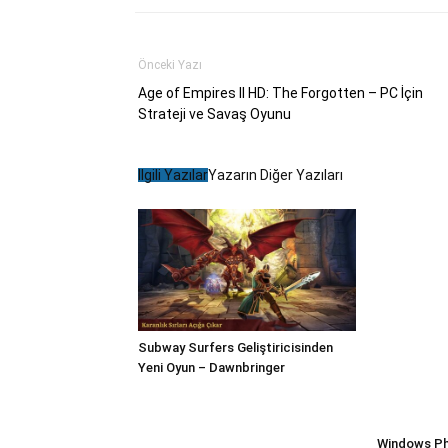
Önceki Yazı
Age of Empires II HD: The Forgotten – PC İçin
Strateji ve Savaş Oyunu
İlgili Yazılar
Yazarın Diğer Yazıları
Subway Surfers Geliştiricisinden
Yeni Oyun – Dawnbringer
Windows Pho