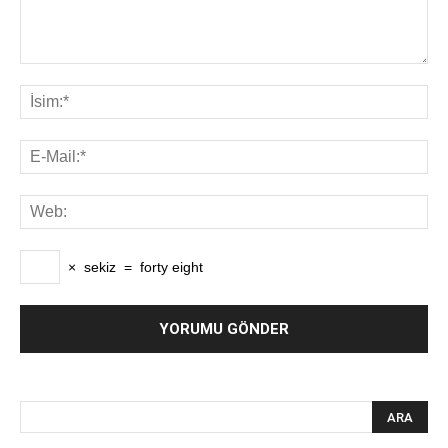
×
sekiz
=
forty eight