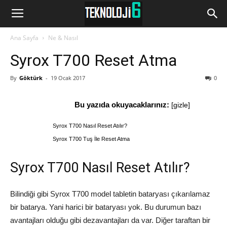
www.Teknoloji6.com
Ana Sayfa
Ne & Nasıl
Syrox T700 Reset Atma
By
Göktürk
-
19 Ocak 2017
0
Bu yazıda okuyacaklarınız:
[
gizle
]
Syrox T700 Nasıl Reset Atılır?
Syrox T700 Tuş İle Reset Atma
Syrox T700 Nasıl Reset Atılır?
Bilindiği gibi Syrox T700 model tabletin bataryası çıkarılamaz
bir batarya. Yani harici bir bataryası yok. Bu durumun bazı
avantajları olduğu gibi dezavantajları da var. Diğer taraftan bir