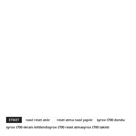
ETIKET
nasıl reset atılır
reset atma nasıl yapılır
syrox t700 dondu
syrox t700 ekranı kilitlendi
syrox t700 reset atma
syrox t700 takıldı