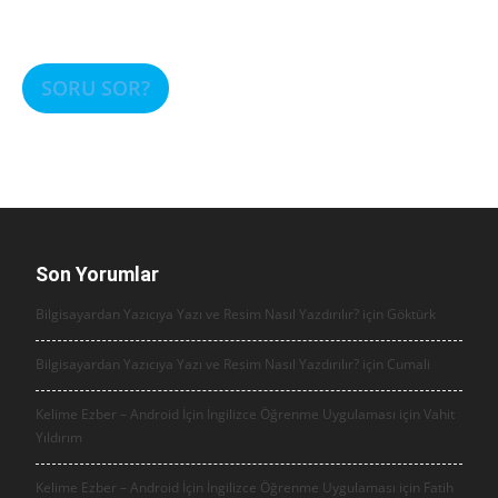
SORU SOR?
Son Yorumlar
Bilgisayardan Yazıcıya Yazı ve Resim Nasıl Yazdırılır? için
Göktürk
Bilgisayardan Yazıcıya Yazı ve Resim Nasıl Yazdırılır? için
Cumali
Kelime Ezber – Android İçin İngilizce Öğrenme Uygulaması için
Vahit
Yıldırım
Kelime Ezber – Android İçin İngilizce Öğrenme Uygulaması için
Fatih