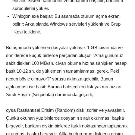
ele alır; Sistem katmanını ve donanımı başlatır; donanım
sürücülerini yükler.
Winlogon.exe başlar; Bu aşamada oturum açma ekranı
belirir; Arka planda Windows servisleri yüklenir ve Grup
İlkesi tetiklenir.
Bu aşamada yüklenen dosyalar yaklaşık 1 GB civarında ve
son derece küçük binlerce parçadan oluşur. “Ama günümüz
sabit diskleri 100 MB/sn. civarı okuma hızına sahipken hesap
basit 10-12 sn. de yüklemenin tamamlanması gerek. Peki
neden böyle olmuyor?” sorusu aklınıza gelebilir. Bunun
açıklaması ise basit: Burada bahsedilen disk yazma hızları
Sıralı Erişim (Sequental) durumunda geçerli;
oysa Rastlantısal Erişim (Random) diski zorlar ve yavaşlatır.
Çünkü okunan yüz binlerce dosyanın sıralı okunması başka
birşeydir, bunların diskin binlerce farklı noktasından toplanarak
okunması başka birşeydir. Altta bu durumun disklerin erişim