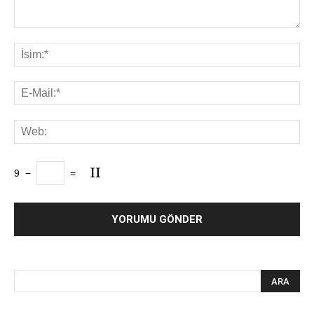
9
−
=