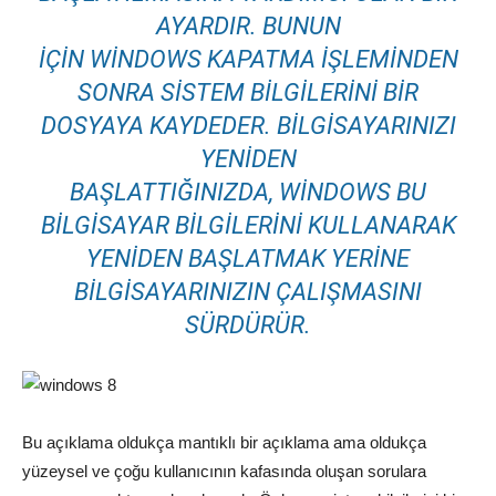
AYARDIR. BUNUN
IÇIN WINDOWS KAPATMA IŞLEMINDEN
SONRA SISTEM BILGILERINI BIR
DOSYAYA KAYDEDER. BILGISAYARINIZI
YENIDEN
BAŞLATTIĞINIZDA, WINDOWS BU
BILGISAYAR BILGILERINI KULLANARAK
YENIDEN BAŞLATMAK YERINE
BILGISAYARINIZIN ÇALIŞMASINI
SÜRDÜRÜR.
Bu açıklama oldukça mantıklı bir açıklama ama oldukça
yüzeysel ve çoğu kullanıcının kafasında oluşan sorulara