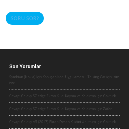
SORU SOR?
Son Yorumlar
Symbian (Nokia) İçin Konuşan Kedi Uygulaması – Talking Cat için
isim
işte
Cevap: Galaxy S7 edge Ekran Kilidi Koyma ve Kaldırma için
Göktürk
Cevap: Galaxy S7 edge Ekran Kilidi Koyma ve Kaldırma için
Zafer
Cevap: Galaxy A5 (2017) Ekran Desen Kilidini Unuttum için
Göktürk