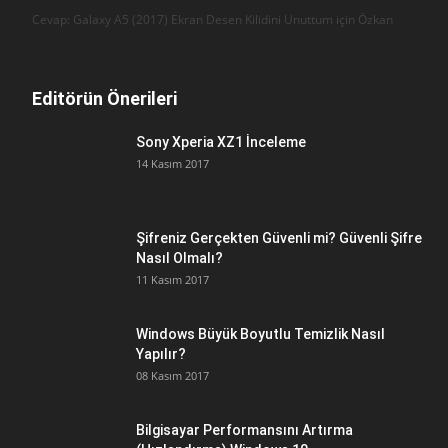
Cevap: Galaxy A5 (2017) Ekran Desen Kilidini Unuttum için
Özkan
Editörün Önerileri
Sony Xperia XZ1 İnceleme
14 Kasım 2017
Şifreniz Gerçekten Güvenli mi? Güvenli Şifre
Nasıl Olmalı?
11 Kasım 2017
Windows Büyük Boyutlu Temizlik Nasıl
Yapılır?
08 Kasım 2017
Bilgisayar Performansını Artırma