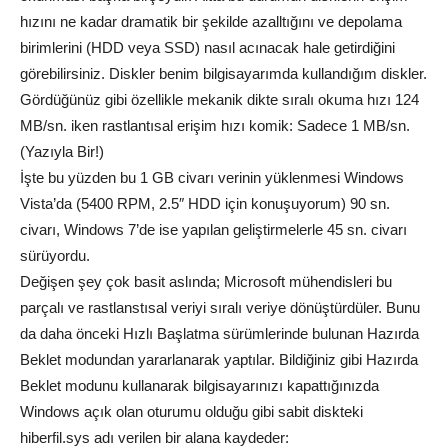
hızını ne kadar dramatik bir şekilde azalltığını ve depolama
birimlerini (HDD veya SSD) nasıl acınacak hale getirdiğini
görebilirsiniz. Diskler benim bilgisayarımda kullandığım diskler.
Gördüğünüz gibi özellikle mekanik dikte sıralı okuma hızı 124
MB/sn. iken rastlantısal erişim hızı komik: Sadece 1 MB/sn.
(Yazıyla Bir!)
İşte bu yüzden bu 1 GB civarı verinin yüklenmesi Windows
Vista’da (5400 RPM, 2.5″ HDD için konuşuyorum) 90 sn.
civarı, Windows 7’de ise yapılan geliştirmelerle 45 sn. civarı
sürüyordu.
Değişen şey çok basit aslında; Microsoft mühendisleri bu
parçalı ve rastlanstısal veriyi sıralı veriye dönüştürdüler. Bunu
da daha önceki Hızlı Başlatma sürümlerinde bulunan Hazırda
Beklet modundan yararlanarak yaptılar. Bildiğiniz gibi Hazırda
Beklet modunu kullanarak bilgisayarınızı kapattığınızda
Windows açık olan oturumu olduğu gibi sabit diskteki
hiberfil.sys adı verilen bir alana kaydeder: