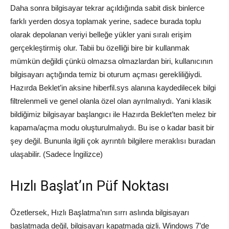
Daha sonra bilgisayar tekrar açıldığında sabit disk binlerce
farklı yerden dosya toplamak yerine, sadece burada toplu
olarak depolanan veriyi belleğe yükler yani sıralı erişim
gerçekleştirmiş olur. Tabii bu özelliği bire bir kullanmak
mümkün değildi çünkü olmazsa olmazlardan biri, kullanıcının
bilgisayarı açtığında temiz bi oturum açması gerekliliğiydi.
Hazırda Beklet’in aksine hiberfil.sys alanına kaydedilecek bilgi
filtrelenmeli ve genel olanla özel olan ayrılmalıydı. Yani klasik
bildiğimiz bilgisayar başlangıcı ile Hazırda Beklet’ten melez bir
kapama/açma modu oluşturulmalıydı. Bu ise o kadar basit bir
şey değil. Bununla ilgili çok ayrıntılı bilgilere meraklısı buradan
ulaşabilir. (Sadece İngilizce)
Hızlı Başlat’ın Püf Noktası
Özetlersek, Hızlı Başlatma’nın sırrı aslında bilgisayarı
başlatmada değil, bilgisayarı kapatmada gizli. Windows 7’de