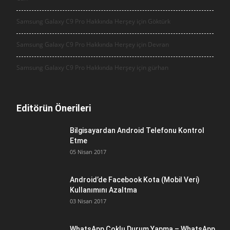
Samsung Galaxy C9 Pro Hakkında Herşey için
Göktürk
Samsung Galaxy C9 Pro Hakkında Herşey için
Devran
Samsung Galaxy C9 Pro Hakkında Herşey için
gürhan
Editörün Önerileri
Bilgisayardan Android Telefonu Kontrol
Etme
05 Nisan 2017
Android’de Facebook Kota (Mobil Veri)
Kullanımını Azaltma
03 Nisan 2017
WhatsApp Çoklu Durum Yapma – WhatsApp