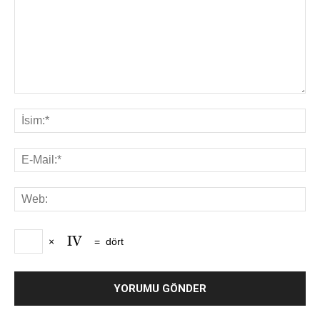
×
=
dört