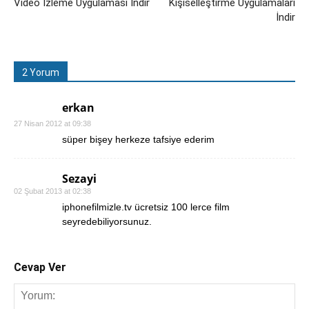
Video İzleme Uygulaması İndir
Kişiselleştirme Uygulamaları
İndir
2 Yorum
erkan
27 Nisan 2012 at 09:38
süper bişey herkeze tafsiye ederim
Sezayi
02 Şubat 2013 at 02:38
iphonefilmizle.tv ücretsiz 100 lerce film
seyredebiliyorsunuz.
Cevap Ver