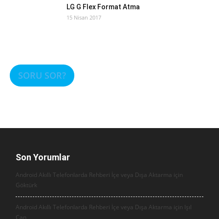
LG G Flex Format Atma
15 Nisan 2017
SORU SOR?
Son Yorumlar
Android Akıllı Telefonlarda Rehberi İçe veya Dışa Aktarma için
Göktürk
Android Akıllı Telefonlarda Rehberi İçe veya Dışa Aktarma için
Işıl
Can