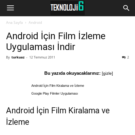
www.Teknoloji6.com
Ana Sayfa
Android
Android İçin Film İzleme
Uygulaması İndir
By
turkuaz
-
12 Temmuz 2011
2
Bu yazıda okuyacaklarınız:
[
gizle
]
Android İçin Film Kiralama ve İzleme
Google Play Filmler Uygulaması
Android İçin Film Kiralama ve
İzleme