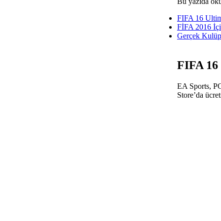
Bu yazıda oku
FIFA 16 Ulti
FİFA 2016 İçi
Gerçek Kulüpl
FIFA 16
EA Sports, PC
Store’da ücret