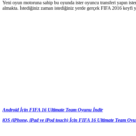
Yeni oyun motoruna sahip bu oyunda ister oyuncu transferi yapın isters
almakta. İstediğiniz zaman istediğiniz yerde gerçek FIFA 2016 keyfi 
Android İçin FIFA 16 Ultimate Team Oyunu İndir
iOS (iPhone, iPad ve iPod touch) İçin FIFA 16 Ultimate Team Oyu