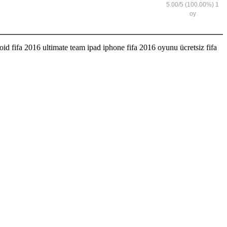
5.00
/
5
(100.00%)
1
oy
oid fifa 2016 ultimate team ipad iphone fifa 2016 oyunu ücretsiz fifa