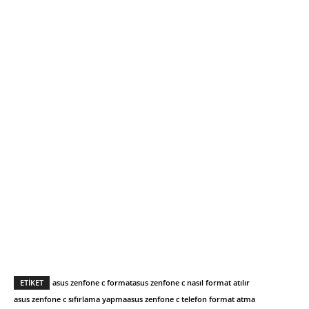
ETIKET
asus zenfone c format
asus zenfone c nasıl format atılır
asus zenfone c sıfırlama yapma
asus zenfone c telefon format atma