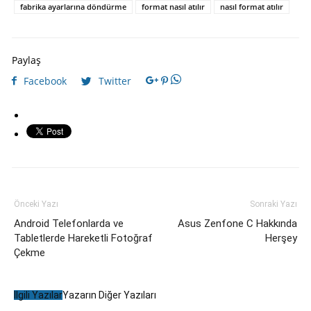
fabrika ayarlarına döndürme
format nasıl atılır
nasıl format atılır
Paylaş
Facebook
Twitter
Önceki Yazı
Sonraki Yazı
Android Telefonlarda ve
Asus Zenfone C Hakkında
Tabletlerde Hareketli Fotoğraf
Herşey
Çekme
İlgili Yazılar
Yazarın Diğer Yazıları