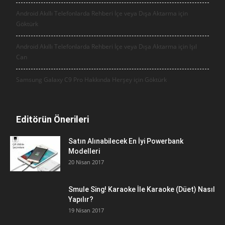
Android Akıllı Telefonlarda Rehberi İçe veya Dışa Aktarma için
Göktürk
Android Akıllı Telefonlarda Rehberi İçe veya Dışa Aktarma için
Işıl
Can
Samsung Galaxy C9 Pro Hakkında Herşey için
Göktürk
Editörün Önerileri
Satın Alınabilecek En İyi Powerbank
Modelleri
20 Nisan 2017
Smule Sing! Karaoke İle Karaoke (Düet) Nasıl
Yapılır?
19 Nisan 2017