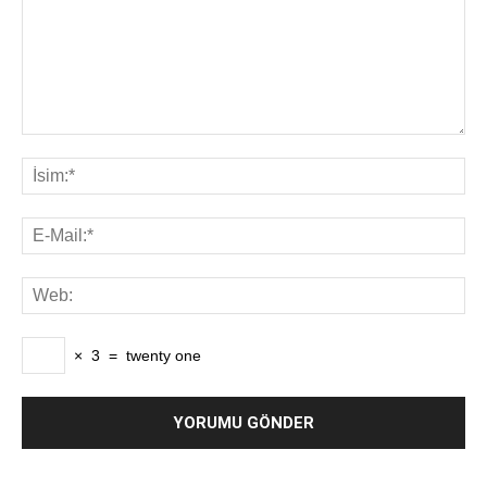
×
3
=
twenty one