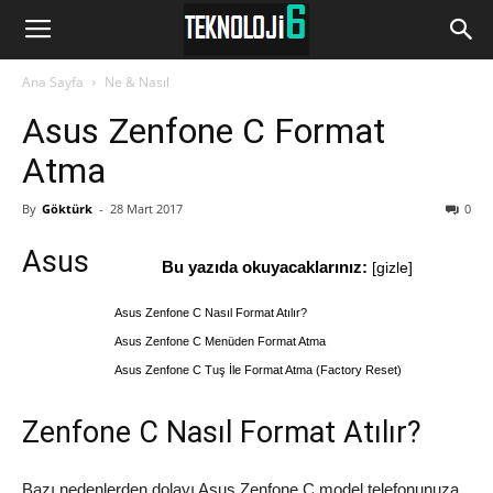
www.Teknoloji6.com
Ana Sayfa
Ne & Nasıl
Asus Zenfone C Format
Atma
By
Göktürk
-
28 Mart 2017
0
Asus
Bu yazıda okuyacaklarınız:
[
gizle
]
Asus Zenfone C Nasıl Format Atılır?
Asus Zenfone C Menüden Format Atma
Asus Zenfone C Tuş İle Format Atma (Factory Reset)
Zenfone C Nasıl Format Atılır?
Bazı nedenlerden dolayı Asus Zenfone C model telefonunuza