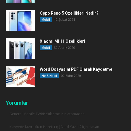
Oppo Reno 5 Özellikleri Nedir?
12 Şubat 2021
Mobil
Xiaomi Mi 11 Özellikleri
30 Aralık 2020
Mobil
Word Dosyasını PDF Olarak Kaydetme
02 Ekim 2020
Ne & Nasıl
Yorumlar
General Mobile TWRP Yükleme için
atomadnn
Klavyede Kuyruklu n İşareti ( ƞ ) Nasıl Yazılır? için
Hasan