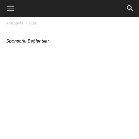
www.Teknoloji6.com
Ana Sayfa
Özel
Sponsorlu Bağlantılar