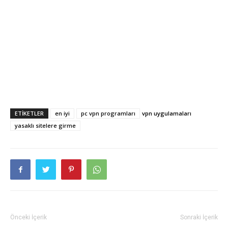
ETIKETLER
en iyi
pc vpn programları
vpn uygulamaları
yasaklı sitelere girme
Önceki İçerik
Sonraki İçerik