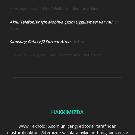
Samsung Galaxy S2 Plus Teknik Özellikleri için
Adana
Akıllı Telefonlar İçin Mobilya Çizim Uygulaması Var mı?
için
Memo
Samsung Galaxy J2 Format Atma
için
Harun
Huawei Y6 (2019) Özellikleri Nelerdir? için
Jirayr Köşker
HAKKIMIZDA
www.Teknoloji6.com'un içeriği editörler tarafından
oluşturulmaktadır.Sitemizde yasalara aykırı herhangi bir içerikle