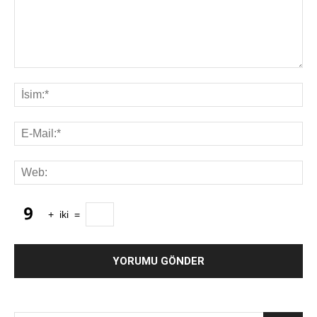
+
iki
=