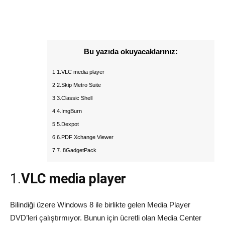
Bu yazıda okuyacaklarınız:
1 1.VLC media player
2 2.Skip Metro Suite
3 3.Classic Shell
4 4.ImgBurn
5 5.Dexpot
6 6.PDF Xchange Viewer
7 7. 8GadgetPack
1.
VLC media player
Bilindiği üzere Windows 8 ile birlikte gelen Media Player
DVD’leri çalıştırmıyor. Bunun için ücretli olan Media Center