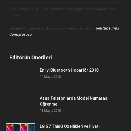
Apple Watch İle Wi-Fi Üzerinden Arama Yapma ve Cevaplama için
Burak
youtube mp3
Google Chrome da Çoklu Facebook Hesabı Açma için
dönüştürücü
Editörün Önerileri
En İyi Bluetooth Hoparlör 2018
14 Mayıs 2018
Asus Telefonlarda Model Numarası
Öğrenme
11 Mayıs 2018
LG G7 ThinQ Özellikleri ve Fiyatı