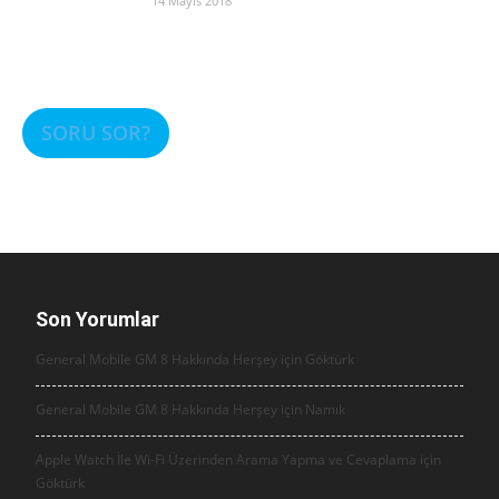
14 Mayıs 2018
SORU SOR?
Son Yorumlar
General Mobile GM 8 Hakkında Herşey için
Göktürk
General Mobile GM 8 Hakkında Herşey için
Namık
Apple Watch İle Wi-Fi Üzerinden Arama Yapma ve Cevaplama için
Göktürk