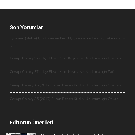
Son Yorumlar
Symbian (Nokia) İçin Konuşan Kedi Uygulaması – Talking Cat için
isim
işte
Cevap: Galaxy S7 edge Ekran Kilidi Koyma ve Kaldırma için
Göktürk
Cevap: Galaxy S7 edge Ekran Kilidi Koyma ve Kaldırma için
Zafer
Cevap: Galaxy A5 (2017) Ekran Desen Kilidini Unuttum için
Göktürk
Cevap: Galaxy A5 (2017) Ekran Desen Kilidini Unuttum için
Özkan
Editörün Önerileri