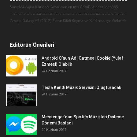
Sony M4 Aqua Kilitlendi Açamıyorum için
GetaBusinessLoan365
Cevap: Galaxy A5 (2017) Ekran Kilidi Koyma ve Kaldırma için
Göktürk
Editörün Önerileri
Android O’nun Adı Oatmeal Cookie (Yulaf
Ezmesi) Olabilir
24 Haziran 2017
Tesla Kendi Müzik Servisini Oluşturacak
24 Haziran 2017
Messenger’dan Spotify Müzikleri Dinleme
Dönemi Başladı
22 Haziran 2017