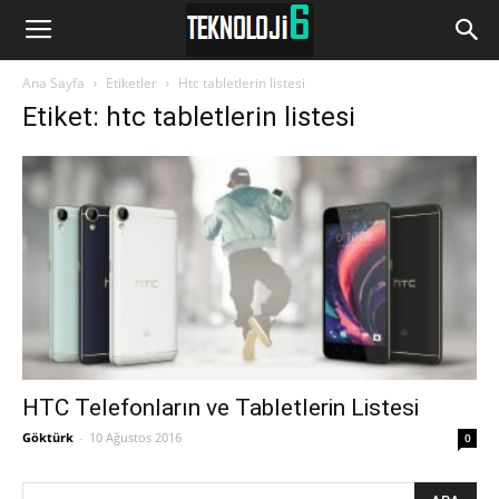
www.Teknoloji6.com
Ana Sayfa
Etiketler
Htc tabletlerin listesi
Etiket: htc tabletlerin listesi
HTC Telefonların ve Tabletlerin Listesi
Göktürk
-
10 Ağustos 2016
0