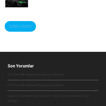
SORU SOR?
Son Yorumlar
HTC One ME Hakkında Herşey için
Göktürk
HTC One ME Hakkında Herşey için
Gökhan
Applock’u Gizledim Açamıyorum – Nasıl Geri Getirebilirim? için
Serhad