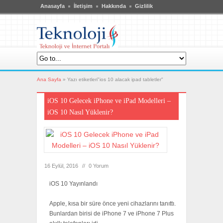
Anasayfa
İletişim
Hakkında
Gizlilik
Ana Sayfa
»
Yazı etiketleri"ios 10 alacak ipad tabletler"
iOS 10 Gelecek iPhone ve iPad Modelleri –
iOS 10 Nasıl Yüklenir?
16 Eylül, 2016
//
0 Yorum
iOS 10 Yayınlandı
Apple, kısa bir süre önce yeni cihazlarını tanıttı.
Bunlardan birisi de iPhone 7 ve iPhone 7 Plus