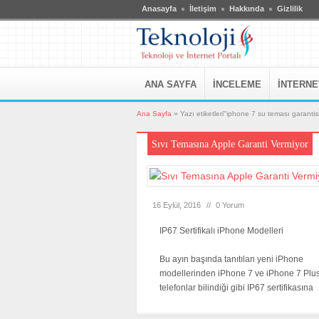
Anasayfa
İletişim
Hakkında
Gizlilik
ANA SAYFA
İNCELEME
İNTERNE
Ana Sayfa
»
Yazı etiketleri"iphone 7 su teması garantis
Sıvı Temasına Apple Garanti Vermiyor
16 Eylül, 2016
//
0 Yorum
IP67 Sertifikalı iPhone Modelleri
Bu ayın başında tanıtılan yeni iPhone
modellerinden iPhone 7 ve iPhone 7 Plus 
telefonlar bilindiği gibi IP67 sertifikasına