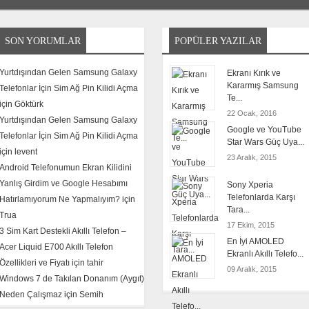
SON YORUMLAR
POPÜLER YAZILAR
Yurtdışından Gelen Samsung Galaxy
Ekranı Kırık ve
Kararmış Samsung
Telefonlar İçin Sim Ağ Pin Kilidi Açma
Te...
için
Göktürk
22 Ocak, 2016
Yurtdışından Gelen Samsung Galaxy
Google ve YouTube
Telefonlar İçin Sim Ağ Pin Kilidi Açma
Star Wars Güç Uya...
için
levent
23 Aralık, 2015
Android Telefonumun Ekran Kilidini
Yanlış Girdim ve Google Hesabımı
Sony Xperia
Telefonlarda Karşı
Hatırlamıyorum Ne Yapmalıyım? için
Tara...
Trua
17 Ekim, 2015
3 Sim Kart Destekli Akıllı Telefon –
En İyi AMOLED
Acer Liquid E700 Akıllı Telefon
Ekranlı Akıllı Telefo...
Özellikleri ve Fiyatı için
tahir
09 Aralık, 2015
Windows 7 de Takılan Donanım (Aygıt)
Neden Çalışmaz için
Semih