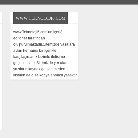
WWW.TEKNOLOJI6.COM
www.Teknoloji6.com'un içeriği
editörler tarafından
oluşturulmaktadır.Sitemizde yasalara
aykırı herhangi bir içerikle
karşılaşırsanız bizimle iletişime
geçebilirsiniz.Sitemizde yer alan
yazıların kaynak gösterilmeden
kısmen de olsa kopyalanması yasaktır.