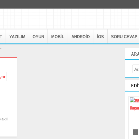
T
YAZILIM
OYUN
MOBIL
ANDROID
IOS
SORU CEVAP
i"
AR
EDI
akıllı