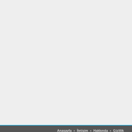
Anasayfa
İletişim
Hakkında
Gizlilik