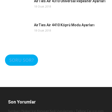
AirTies Air 4310 Universal Repeater Ayarları
18 Ocak 2018
AirTies Air 4410 Köprü Modu Ayarları
18 Ocak 2018
SORU SOR?
Son Yorumlar
Symbian (Nokia) İçin Konuşan Kedi Uygulaması – Talking Cat için
isim