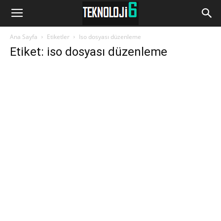
www.Teknoloji6.com
Ana Sayfa
Etiketler
Iso dosyası düzenleme
Etiket: iso dosyası düzenleme