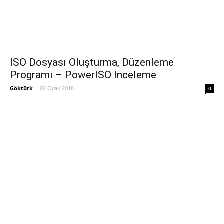
ISO Dosyası Oluşturma, Düzenleme
Programı – PowerISO İnceleme
Göktürk
-
02 Ocak 2018
0