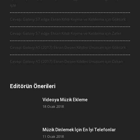
işte
Cevap: Galaxy S7 edge Ekran Kilidi Koyma ve Kaldırma için
Göktürk
Cevap: Galaxy S7 edge Ekran Kilidi Koyma ve Kaldırma için
Zafer
Cevap: Galaxy A5 (2017) Ekran Desen Kilidini Unuttum için
Göktürk
Cevap: Galaxy A5 (2017) Ekran Desen Kilidini Unuttum için
Özkan
Editörün Önerileri
Videoya Müzik Ekleme
18 Ocak 2018
Müzik Dinlemek İçin En İyi Telefonlar
11 Ocak 2018