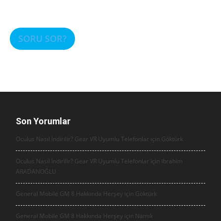
SORU SOR?
Son Yorumlar
Oculus Nasıl İndirilir? Gear VR Uyumlu Telefonlar için
Göktürk
Oculus Nasıl İndirilir? Gear VR Uyumlu Telefonlar için
ibrahim
ARADANOĞLU
General Mobile GM 8 Hakkında Herşey için
Göktürk
General Mobile GM 8 Hakkında Herşey için
Namık