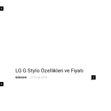
0
LG G Stylo Özellikleri ve Fiyatı
Göktürk
-
27 Ocak 2016
2
0