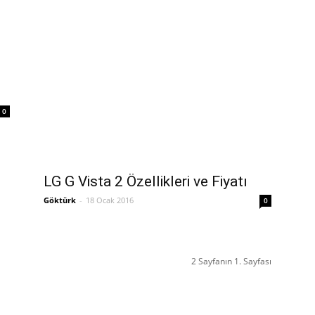
0
LG G Vista 2 Özellikleri ve Fiyatı
Göktürk
-
18 Ocak 2016
0
2 Sayfanın 1. Sayfası