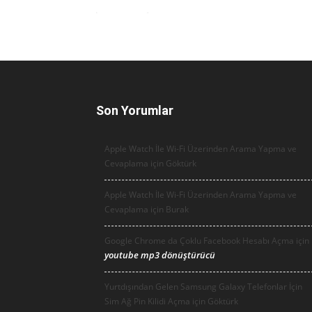
Son Yorumlar
Apple Watch İle Wi-Fi Üzerinden Arama Yapma ve
Cevaplama için
Göktürk
Apple Watch İle Wi-Fi Üzerinden Arama Yapma ve
Cevaplama için
Burak
Google Chrome da Çoklu Facebook Hesabı Açma için
youtube mp3 dönüştürücü
Yurtdışından Gelen Samsung Galaxy Telefonlar İçin
Sim Ağ Pin Kilidi Açma için
Göktürk