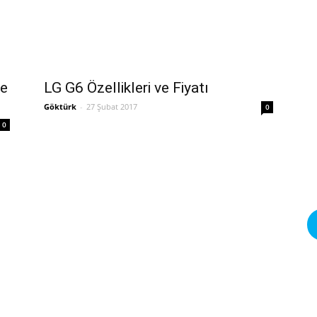
ve
LG G6 Özellikleri ve Fiyatı
Göktürk
-
27 Şubat 2017
0
0