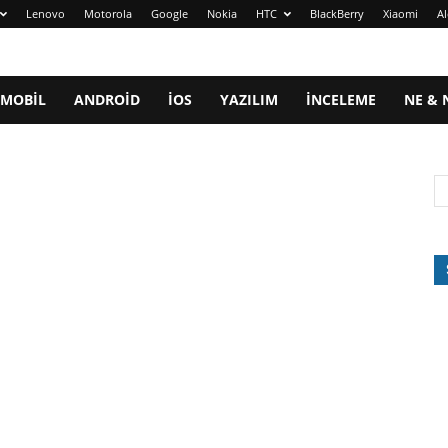
Lenovo
Motorola
Google
Nokia
HTC
BlackBerry
Xiaomi
Al
MOBIL
ANDROID
IOS
YAZILIM
İNCELEME
NE & 