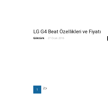
LG G4 Beat Özellikleri ve Fiyatı
Göktürk
-
27 Ocak 2016
2
1