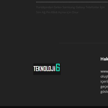
Yurtdışından Gelen Samsung Galaxy Telefonlar İçin
Sim Ağ Pin Kilidi Açma için
Onur
Hak
www.
oluş
içer
geçe
göst