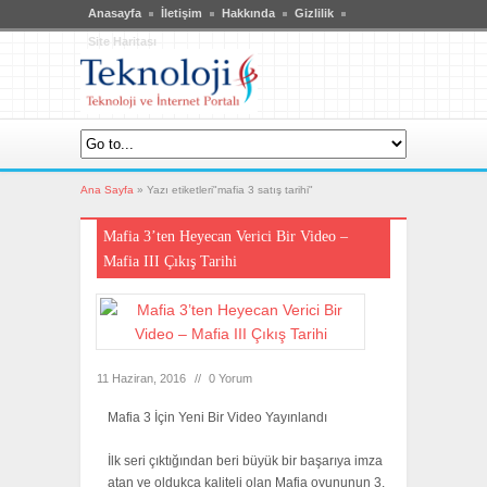
Anasayfa
İletişim
Hakkında
Gizlilik
Site Haritası
Ana Sayfa
»
Yazı etiketleri"mafia 3 satış tarihi"
Mafia 3’ten Heyecan Verici Bir Video –
Mafia III Çıkış Tarihi
11 Haziran, 2016
//
0 Yorum
Mafia 3 İçin Yeni Bir Video Yayınlandı
İlk seri çıktığından beri büyük bir başarıya imza
atan ve oldukça kaliteli olan Mafia oyununun 3.