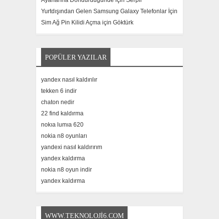
Ayarlarına Döndürdüğünde için
Serpil
Yurtdışından Gelen Samsung Galaxy Telefonlar İçin
Sim Ağ Pin Kilidi Açma için
Göktürk
POPÜLER YAZILAR
yandex nasıl kaldırılır
tekken 6 indir
chaton nedir
22 find kaldırma
nokıa lumıa 620
nokia n8 oyunları
yandexi nasıl kaldırırım
yandex kaldırma
nokia n8 oyun indir
yandex kaldırma
WWW.TEKNOLOJI6.COM