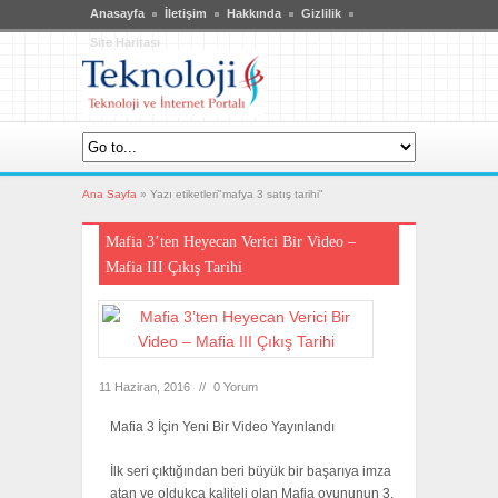
Anasayfa
İletişim
Hakkında
Gizlilik
Site Haritası
Ana Sayfa
»
Yazı etiketleri"mafya 3 satış tarihi"
Mafia 3’ten Heyecan Verici Bir Video –
Mafia III Çıkış Tarihi
11 Haziran, 2016
//
0 Yorum
Mafia 3 İçin Yeni Bir Video Yayınlandı
İlk seri çıktığından beri büyük bir başarıya imza
atan ve oldukça kaliteli olan Mafia oyununun 3.