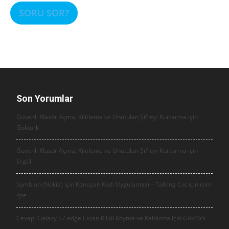
SORU SOR?
Son Yorumlar
Güvenli Klasör Açma, Kilitleme ve Unutulan Şifreyi Kurtarma için
Göktürk
Güvenli Klasör Açma, Kilitleme ve Unutulan Şifreyi Kurtarma için
Ergül
Symbian (Nokia) İçin Konuşan Kedi Uygulaması – Talking Cat için
isim
işte
Cevap: Galaxy S7 edge Ekran Kilidi Koyma ve Kaldırma için
Göktürk