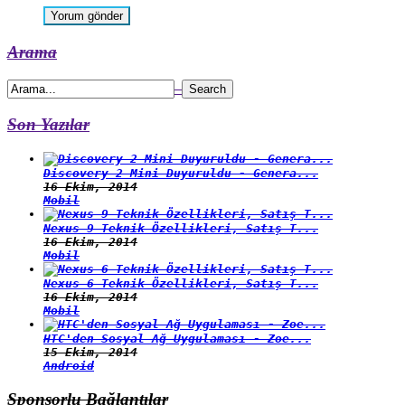
Arama
Son Yazılar
Discovery 2 Mini Duyuruldu - Genera...
16 Ekim, 2014
Mobil
Nexus 9 Teknik Özellikleri, Satış T...
16 Ekim, 2014
Mobil
Nexus 6 Teknik Özellikleri, Satış T...
16 Ekim, 2014
Mobil
HTC'den Sosyal Ağ Uygulaması - Zoe...
15 Ekim, 2014
Android
Sponsorlu Bağlantılar