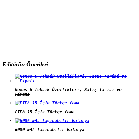
Editörün Önerileri
Nexus 6 Teknik Özellikleri, Satış Tarihi ve
Fiyatı
FIFA 15 İçin Türkçe Yama
6000 mAh Taşınabilir Batarya