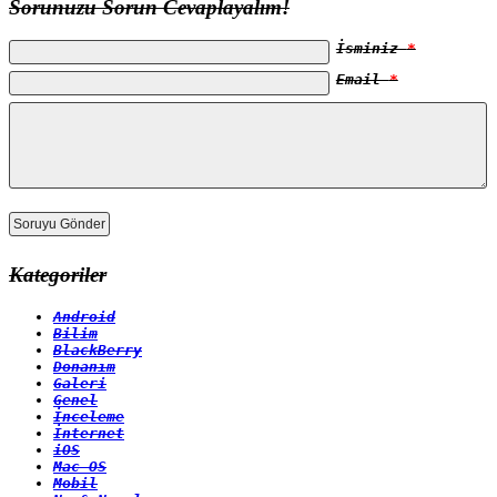
Sorunuzu Sorun Cevaplayalım!
İsminiz
*
Email
*
Kategoriler
Android
Bilim
BlackBerry
Donanım
Galeri
Genel
İnceleme
İnternet
iOS
Mac OS
Mobil