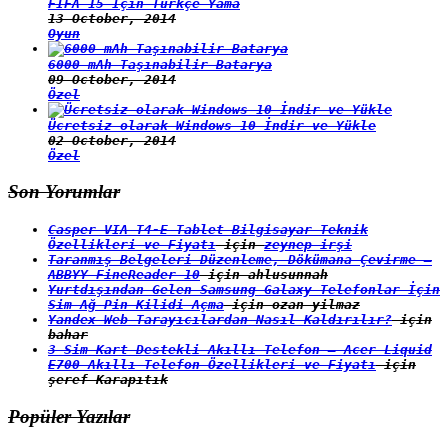
FIFA 15 İçin Türkçe Yama
13 October, 2014
Oyun
6000 mAh Taşınabilir Batarya
09 October, 2014
Özel
Ücretsiz olarak Windows 10 İndir ve Yükle
02 October, 2014
Özel
Son Yorumlar
Casper VIA T4-E Tablet Bilgisayar Teknik
Özellikleri ve Fiyatı
için
zeynep irşi
Taranmış Belgeleri Düzenleme, Dökümana Çevirme –
ABBYY FineReader 10
için
ahlusunnah
Yurtdışından Gelen Samsung Galaxy Telefonlar İçin
Sim Ağ Pin Kilidi Açma
için
ozan yilmaz
Yandex Web Tarayıcılardan Nasıl Kaldırılır?
için
bahar
3 Sim Kart Destekli Akıllı Telefon – Acer Liquid
E700 Akıllı Telefon Özellikleri ve Fiyatı
için
şeref Karapıtık
Popüler Yazılar