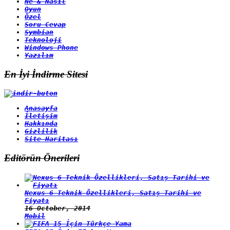
Ne & Nasıl
Oyun
Özel
Soru Cevap
Symbian
Teknoloji
Windows Phone
Yazılım
En İyi İndirme Sitesi
Anasayfa
İletişim
Hakkında
Gizlilik
Site Haritası
Editörün Önerileri
Nexus 6 Teknik Özellikleri, Satış Tarihi ve
Fiyatı
16 October, 2014
Mobil