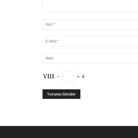
−
=
4