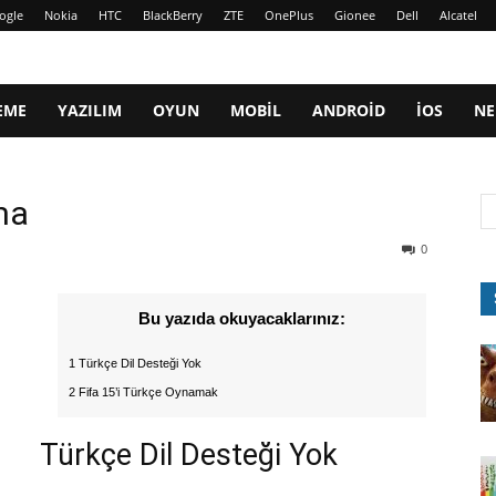
ogle
Nokia
HTC
BlackBerry
ZTE
OnePlus
Gionee
Dell
Alcatel
EME
YAZILIM
OYUN
MOBIL
ANDROID
IOS
NE
ma
0
Bu yazıda okuyacaklarınız:
1 Türkçe Dil Desteği Yok
2 Fifa 15’i Türkçe Oynamak
Türkçe Dil Desteği Yok