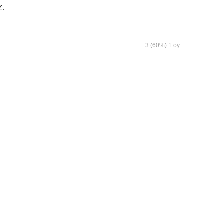
Z.
3
(60%)
1
oy