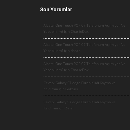
Son Yorumlar
Alcatel One Touch POP C7 Telefonum Açılmıyor Ne
Yapabilirim? için
CharlieDax
Alcatel One Touch POP C7 Telefonum Açılmıyor Ne
Yapabilirim? için
cheap
Alcatel One Touch POP C7 Telefonum Açılmıyor Ne
Yapabilirim? için
CharlieDax
Cevap: Galaxy S7 edge Ekran Kilidi Koyma ve
Kaldırma için
Göktürk
Cevap: Galaxy S7 edge Ekran Kilidi Koyma ve
Kaldırma için
Zafer