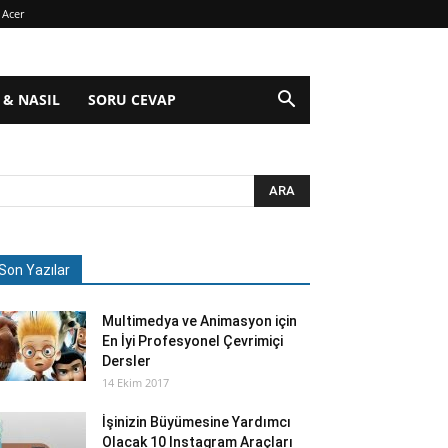
Acer
 & NASIL
SORU CEVAP
Son Yazılar
Multimedya ve Animasyon için
En İyi Profesyonel Çevrimiçi
Dersler
14 Ekim 2017
İşinizin Büyümesine Yardımcı
Olacak 10 Instagram Araçları