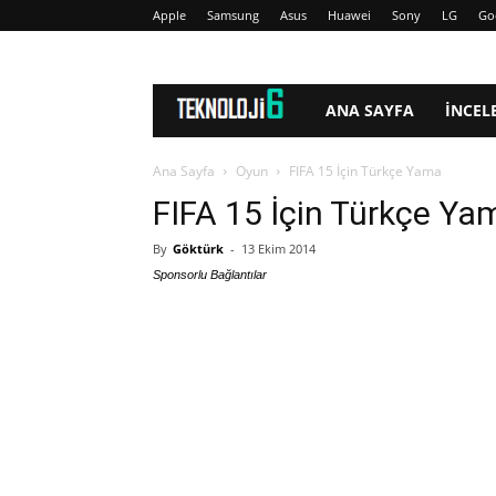
Apple
Samsung
Asus
Huawei
Sony
LG
Go
www.Teknoloji6.com
ANA SAYFA
İNCEL
Ana Sayfa
Oyun
FIFA 15 İçin Türkçe Yama
FIFA 15 İçin Türkçe Ya
By
Göktürk
-
13 Ekim 2014
Sponsorlu Bağlantılar