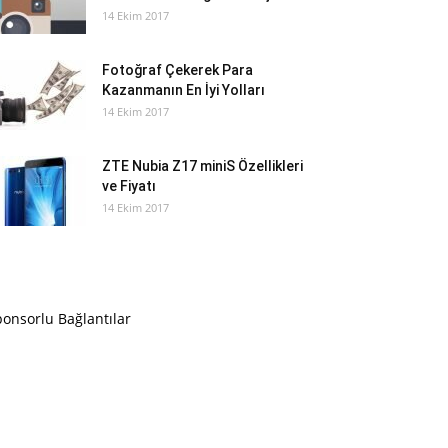
14 Ekim 2017
Fotoğraf Çekerek Para
Kazanmanın En İyi Yolları
14 Ekim 2017
ZTE Nubia Z17 miniS Özellikleri
ve Fiyatı
14 Ekim 2017
onsorlu Bağlantılar