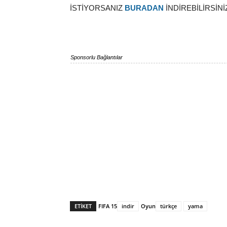
İSTİYORSANIZ
BURADAN
İNDİREBİLİRSİNİ
Sponsorlu Bağlantılar
ETIKET
FIFA 15
indir
Oyun
türkçe
yama