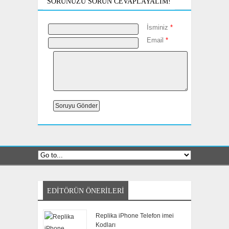
SORUNUZU SORUN CEVAPLAYALIM!
İsminiz
*
Email
*
EDITÖRÜN ÖNERILERI
Replika iPhone Telefon imei
Kodları