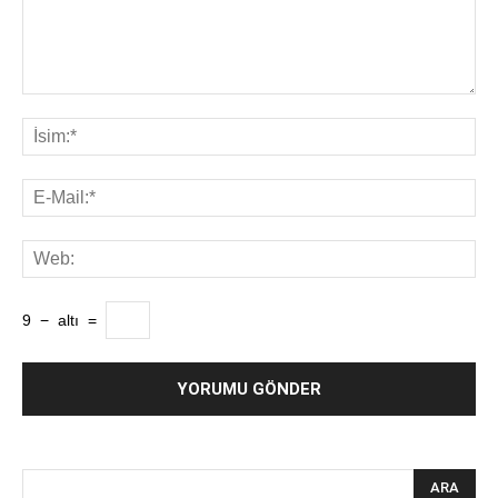
9
−
altı
=