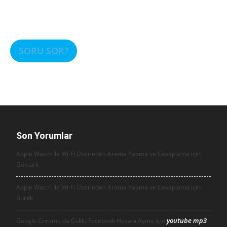
SORU SOR?
Son Yorumlar
Apple Watch İle Wi-Fi Üzerinden Arama Yapma ve Cevaplama için
Göktürk
Apple Watch İle Wi-Fi Üzerinden Arama Yapma ve Cevaplama için
Burak
youtube mp3
Google Chrome da Çoklu Facebook Hesabı Açma için