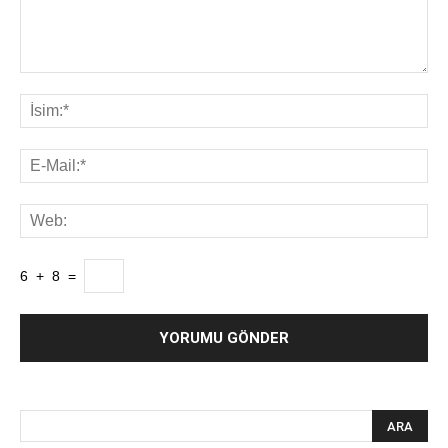
6
+
8
=