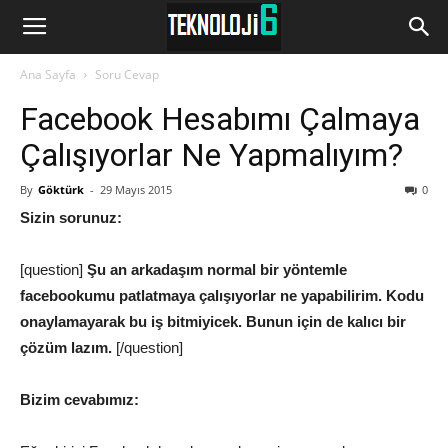
www.Teknoloji6.com
Ana Sayfa
Soru Cevap
Facebook Hesabımı Çalmaya
Çalışıyorlar Ne Yapmalıyım?
By
Göktürk
-
29 Mayıs 2015
0
Sizin sorunuz:
[question]
Şu an arkadaşım normal bir yöntemle
facebookumu patlatmaya çalışıyorlar
ne
yapabilirim. Kodu
onaylamayarak bu iş bitmiyicek. Bunun için de kalıcı bir
çözüm lazım.
[/question]
Bizim cevabımız: