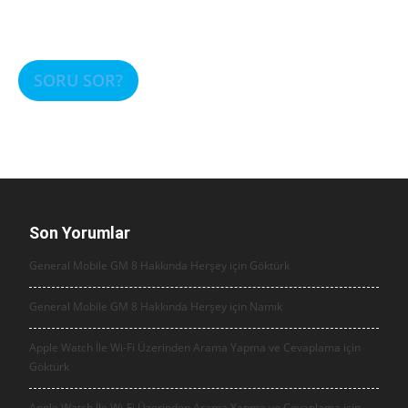
SORU SOR?
Son Yorumlar
General Mobile GM 8 Hakkında Herşey için
Göktürk
General Mobile GM 8 Hakkında Herşey için
Namık
Apple Watch İle Wi-Fi Üzerinden Arama Yapma ve Cevaplama için
Göktürk
Apple Watch İle Wi-Fi Üzerinden Arama Yapma ve Cevaplama için