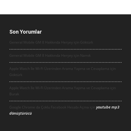
Son Yorumlar
General Mobile GM 8 Hakkında Herşey için
Göktürk
General Mobile GM 8 Hakkında Herşey için
Namık
Apple Watch İle Wi-Fi Üzerinden Arama Yapma ve Cevaplama için
Göktürk
Apple Watch İle Wi-Fi Üzerinden Arama Yapma ve Cevaplama için
Burak
youtube mp3
Google Chrome da Çoklu Facebook Hesabı Açma için
dönüştürücü