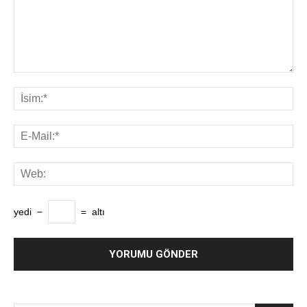
yedi
−
=
altı