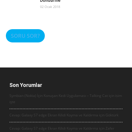
Döndürme
02 Ocak 2018
SORU SOR?
Son Yorumlar
Symbian (Nokia) İçin Konuşan Kedi Uygulaması – Talking Cat için
isim
işte
Cevap: Galaxy S7 edge Ekran Kilidi Koyma ve Kaldırma için
Göktürk
Cevap: Galaxy S7 edge Ekran Kilidi Koyma ve Kaldırma için
Zafer