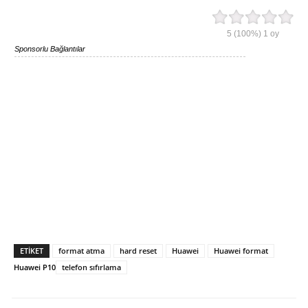
5
(100%)
1
oy
Sponsorlu Bağlantılar
ETIKET
format atma
hard reset
Huawei
Huawei format
Huawei P10
telefon sıfırlama