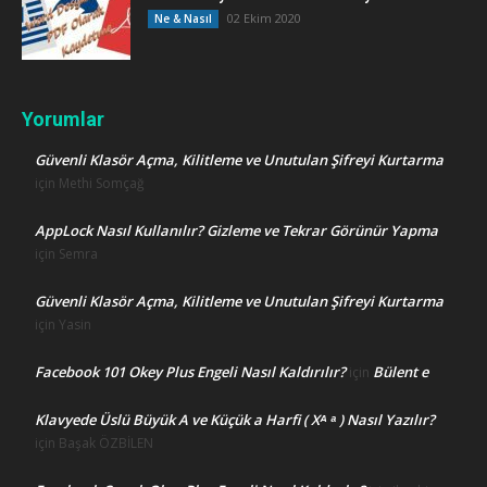
02 Ekim 2020
Ne & Nasıl
Yorumlar
Güvenli Klasör Açma, Kilitleme ve Unutulan Şifreyi Kurtarma
için
Methi Somçağ
AppLock Nasıl Kullanılır? Gizleme ve Tekrar Görünür Yapma
için
Semra
Güvenli Klasör Açma, Kilitleme ve Unutulan Şifreyi Kurtarma
için
Yasin
Facebook 101 Okey Plus Engeli Nasıl Kaldırılır?
Bülent e
için
Klavyede Üslü Büyük A ve Küçük a Harfi ( Xᴬ ᵃ ) Nasıl Yazılır?
için
Başak ÖZBİLEN