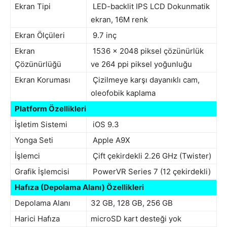
Ekran Tipi
LED-backlit IPS LCD Dokunmatik
ekran, 16M renk
Ekran Ölçüleri
9.7 inç
Ekran
1536 x 2048 piksel çözünürlük
Çözünürlüğü
ve 264 ppi piksel yoğunluğu
Ekran Koruması
Çizilmeye karşı dayanıklı cam,
oleofobik kaplama
Platform Özellikleri
İşletim Sistemi
iOS 9.3
Yonga Seti
Apple A9X
İşlemci
Çift çekirdekli 2.26 GHz (Twister)
Grafik İşlemcisi
PowerVR Series 7 (12 çekirdekli)
Hafıza (Depolama Alanı) Özellikleri
Depolama Alanı
32 GB, 128 GB, 256 GB
Harici Hafıza
microSD kart desteği yok