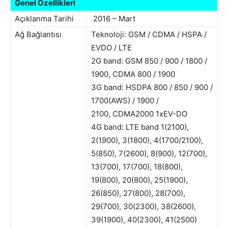
Genel Özellikleri
Açıklanma Tarihi
2016 – Mart
Ağ Bağlantısı
Teknoloji: GSM / CDMA / HSPA /
EVDO / LTE
2G band: GSM 850 / 900 / 1800 /
1900, CDMA 800 / 1900
3G band: HSDPA 800 / 850 / 900 /
1700(AWS) / 1900 /
2100, CDMA2000 1xEV-DO
4G band: LTE band 1(2100),
2(1900), 3(1800), 4(1700/2100),
5(850), 7(2600), 8(900), 12(700),
13(700), 17(700), 18(800),
19(800), 20(800), 25(1900),
26(850), 27(800), 28(700),
29(700), 30(2300), 38(2600),
39(1900), 40(2300), 41(2500)