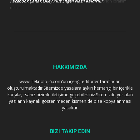
Facebook Çanak Okey Plus Engeli Nasıl Kaldırılır?
için
ibrahim
delice
HAKKIMIZDA
www.Teknoloji6.com'un içeriği editörler tarafından
oluşturulmaktadır.Sitemizde yasalara aykırı herhangi bir içerikle
karşılaşırsanız bizimle iletişime geçebilirsiniz.Sitemizde yer alan
yazıların kaynak gösterilmeden kısmen de olsa kopyalanması
yasaktır.
BIZI TAKIP EDIN