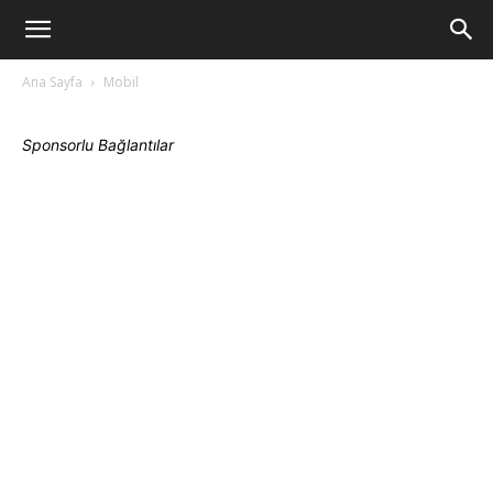
www.Teknoloji6.com
Ana Sayfa
Mobil
Sponsorlu Bağlantılar