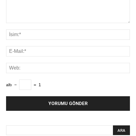
altı
−
=
1