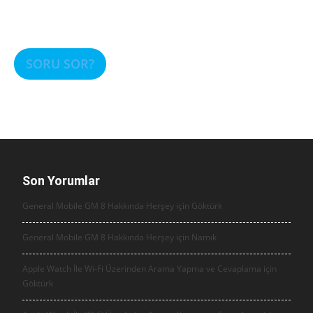
SORU SOR?
Son Yorumlar
General Mobile GM 8 Hakkında Herşey için
Göktürk
General Mobile GM 8 Hakkında Herşey için
Namık
Apple Watch İle Wi-Fi Üzerinden Arama Yapma ve Cevaplama için
Göktürk