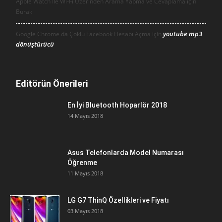
Apple Watch İle Wi-Fi Üzerinden Arama Yapma ve Cevaplama için
Burak
youtube mp3
Google Chrome da Çoklu Facebook Hesabı Açma için
dönüştürücü
Editörün Önerileri
En İyi Bluetooth Hoparlör 2018
14 Mayıs 2018
Asus Telefonlarda Model Numarası
Öğrenme
11 Mayıs 2018
LG G7 ThinQ Özellikleri ve Fiyatı
03 Mayıs 2018