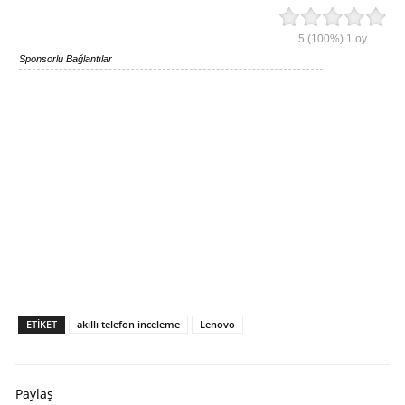
5
(100%)
1
oy
Sponsorlu Bağlantılar
ETIKET
akıllı telefon inceleme
Lenovo
Paylaş