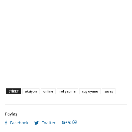
ETIKET
aksiyon
online
rol yapma
rpg oyunu
savaş
Paylaş
Facebook
Twitter