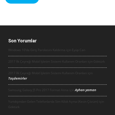
Son Yorumlar
Windows 10’da Giriş Parolasını Kaldırma için
Eyüp Can
2017 İlk Çeyreği Mobil İşletim Sistemi Kullanım Oranları için
Göktürk
2017 İlk Çeyreği Mobil İşletim Sistemi Kullanım Oranları için
Taşdemirler
Ayhan yaman
Samsung Galaxy J5 Pro 2017 Format Atma için
Yurtdışından Gelen Telefonlarda Sim Kilidi Açma (Kesin Çözüm) için
Göktürk