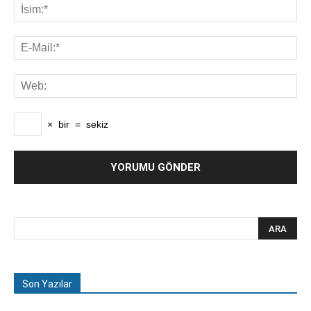
×
bir
=
sekiz
Son Yazılar