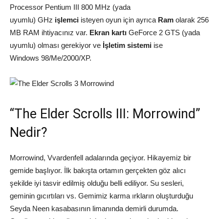
Processor Pentium III 800 MHz (yada
uyumlu) GHz
işlemci
isteyen oyun için ayrıca
Ram
olarak 256
MB RAM ihtiyacınız var.
Ekran kartı
GeForce 2 GTS (yada
uyumlu) olması gerekiyor ve
İşletim sistemi
ise
Windows 98/Me/2000/XP.
“The Elder Scrolls III: Morrowind”
Nedir?
Morrowind, Vvardenfell adalarında geçiyor. Hikayemiz bir
gemide başlıyor. İlk bakışta ortamın gerçekten göz alıcı
şekilde iyi tasvir edilmiş olduğu belli ediliyor. Su sesleri,
geminin gıcırtıları vs. Gemimiz karma ırkların oluşturduğu
Seyda Neen kasabasının limanında demirli durumda.