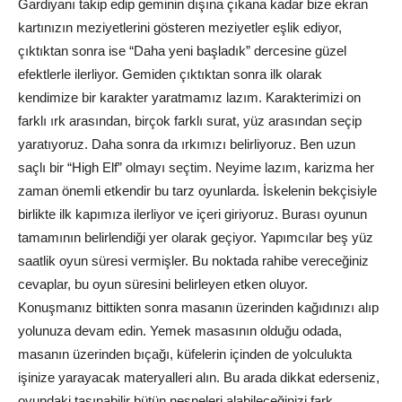
Gardiyanı takip edip geminin dışına çıkana kadar bize ekran
kartınızın meziyetlerini gösteren meziyetler eşlik ediyor,
çıktıktan sonra ise “Daha yeni başladık” dercesine güzel
efektlerle ilerliyor. Gemiden çıktıktan sonra ilk olarak
kendimize bir karakter yaratmamız lazım. Karakterimizi on
farklı ırk arasından, birçok farklı surat, yüz arasından seçip
yaratıyoruz. Daha sonra da ırkımızı belirliyoruz. Ben uzun
saçlı bir “High Elf” olmayı seçtim. Neyime lazım, karizma her
zaman önemli etkendir bu tarz oyunlarda. İskelenin bekçisiyle
birlikte ilk kapımıza ilerliyor ve içeri giriyoruz. Burası oyunun
tamamının belirlendiği yer olarak geçiyor. Yapımcılar beş yüz
saatlik oyun süresi vermişler. Bu noktada rahibe vereceğiniz
cevaplar, bu oyun süresini belirleyen etken oluyor.
Konuşmanız bittikten sonra masanın üzerinden kağıdınızı alıp
yolunuza devam edin. Yemek masasının olduğu odada,
masanın üzerinden bıçağı, küfelerin içinden de yolculukta
işinize yarayacak materyalleri alın. Bu arada dikkat ederseniz,
oyundaki taşınabilir bütün nesneleri alabileceğinizi fark