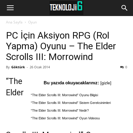
www.Teknoloji6.com
Ana Sayfa
Oyun
PC İçin Aksiyon RPG (Rol
Yapma) Oyunu – The Elder
Scrolls III: Morrowind
By
Göktürk
-
26 Ocak 2014
0
“The
Bu yazıda okuyacaklarınız:
[
gizle
]
Elder
“The Elder Scrolls III: Morrowind” Oyunu Bilgisi
“The Elder Scrolls III: Morrowind” Sistem Gereksinimleri
“The Elder Scrolls III: Morrowind” Nedir?
“The Elder Scrolls III: Morrowind” Oyun Videosu