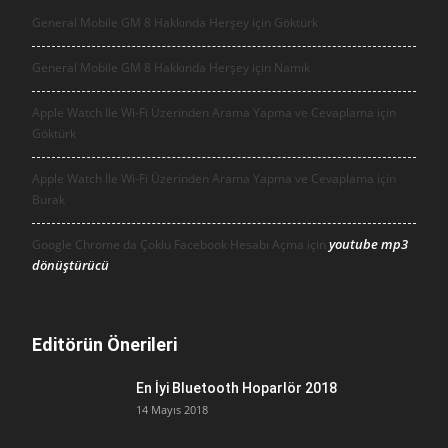
General Mobile GM 8 Hakkında Herşey için
Göktürk
General Mobile GM 8 Hakkında Herşey için
Namık
Apple Watch İle Wi-Fi Üzerinden Arama Yapma ve Cevaplama için
Göktürk
Apple Watch İle Wi-Fi Üzerinden Arama Yapma ve Cevaplama için
Burak
youtube mp3
Google Chrome da Çoklu Facebook Hesabı Açma için
dönüştürücü
Editörün Önerileri
En İyi Bluetooth Hoparlör 2018
14 Mayıs 2018