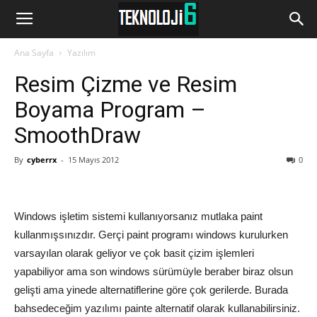
www.Teknoloji6.com
Ana Sayfa
Yazılım
Resim Çizme ve Resim
Boyama Program –
SmoothDraw
By
cyberrx
-
15 Mayıs 2012
0
Windows işletim sistemi kullanıyorsanız mutlaka paint
kullanmışsınızdır. Gerçi paint programı windows kurulurken
varsayılan olarak geliyor ve çok basit çizim işlemleri
yapabiliyor ama son windows sürümüyle beraber biraz olsun
gelişti ama yinede alternatiflerine göre çok gerilerde. Burada
bahsedeceğim yazılımı painte alternatif olarak kullanabilirsiniz.