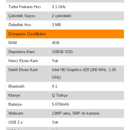
Turbo Frekans Hızı
3.1 GHz
Çekirdek Sayısı
2 çekirdekli
Önbellek Hızı
3 MB
Donanım Özellikleri
RAM
4GB
Depolama Alanı
128GB SSD
Harici Ekran Kartı
Yok
Dahili Ekran Kartı
Intel HD Graphics 620 (300 MHz, 1.05
GHz)
Bluetooth
4.1
Klavye
Q Türkçe
Batarya
5.070mAh
Webcam
13MP arka, 5MP ön kamera
USB 2.x
Yok