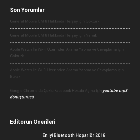
Son Yorumlar
General Mobile GM 8 Hakkında Herşey için
Göktürk
General Mobile GM 8 Hakkında Herşey için
Namık
Apple Watch İle Wi-Fi Üzerinden Arama Yapma ve Cevaplama için
Göktürk
Apple Watch İle Wi-Fi Üzerinden Arama Yapma ve Cevaplama için
Burak
youtube mp3
Google Chrome da Çoklu Facebook Hesabı Açma için
dönüştürücü
Editörün Önerileri
En İyi Bluetooth Hoparlör 2018