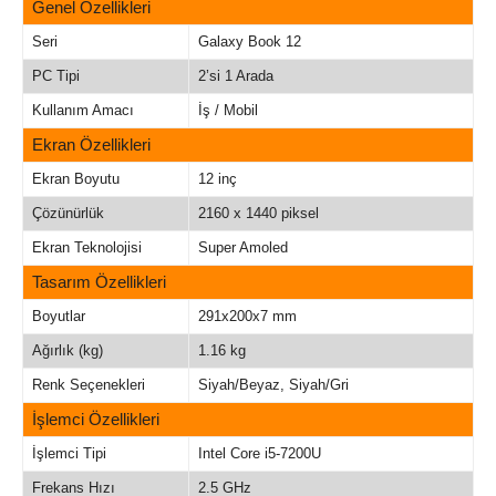
Genel Özellikleri
Seri
Galaxy Book 12
PC Tipi
2’si 1 Arada
Kullanım Amacı
İş / Mobil
Ekran Özellikleri
Ekran Boyutu
12 inç
Çözünürlük
2160 x 1440 piksel
Ekran Teknolojisi
Super Amoled
Tasarım Özellikleri
Boyutlar
291x200x7 mm
Ağırlık (kg)
1.16 kg
Renk Seçenekleri
Siyah/Beyaz, Siyah/Gri
İşlemci Özellikleri
İşlemci Tipi
Intel Core i5-7200U
Frekans Hızı
2.5 GHz