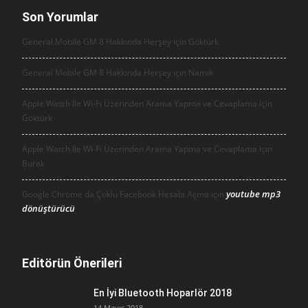
Son Yorumlar
General Mobile GM 8 Hakkında Herşey için
Göktürk
General Mobile GM 8 Hakkında Herşey için
Namık
Apple Watch İle Wi-Fi Üzerinden Arama Yapma ve Cevaplama için
Göktürk
Apple Watch İle Wi-Fi Üzerinden Arama Yapma ve Cevaplama için
Burak
youtube mp3
Google Chrome da Çoklu Facebook Hesabı Açma için
dönüştürücü
Editörün Önerileri
En İyi Bluetooth Hoparlör 2018
14 Mayıs 2018