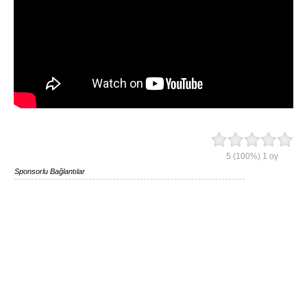
5
(100%)
1
oy
Sponsorlu Bağlantılar