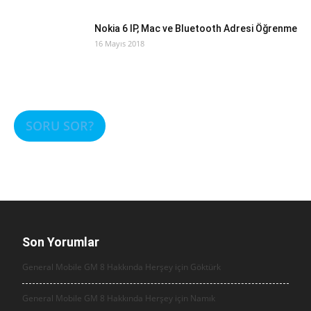
Nokia 6 IP, Mac ve Bluetooth Adresi Öğrenme
16 Mayıs 2018
SORU SOR?
Son Yorumlar
General Mobile GM 8 Hakkında Herşey için
Göktürk
General Mobile GM 8 Hakkında Herşey için
Namık