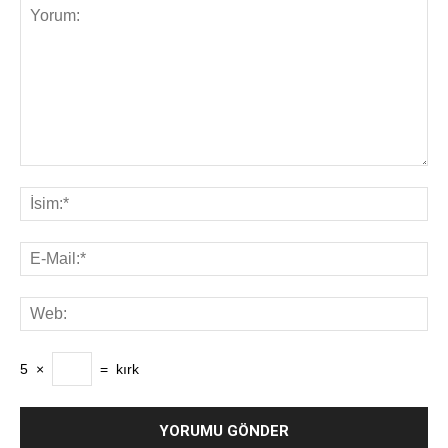
5
×
=
kırk