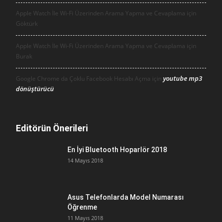
Apple Watch İle Wi-Fi Üzerinden Arama Yapma ve Cevaplama için
Göktürk
Apple Watch İle Wi-Fi Üzerinden Arama Yapma ve Cevaplama için
Burak
youtube mp3
Google Chrome da Çoklu Facebook Hesabı Açma için
dönüştürücü
Editörün Önerileri
En İyi Bluetooth Hoparlör 2018
14 Mayıs 2018
Asus Telefonlarda Model Numarası
Öğrenme
11 Mayıs 2018