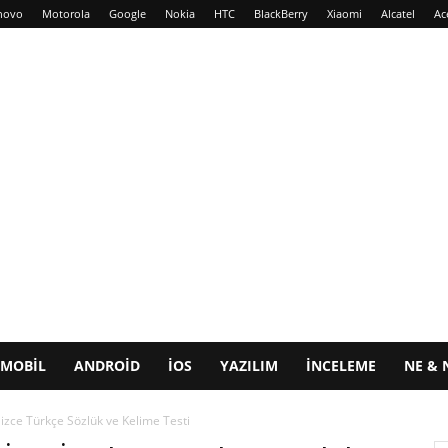
novo
Motorola
Google
Nokia
HTC
BlackBerry
Xiaomi
Alcatel
Ac
MOBIL
ANDROID
IOS
YAZILIM
İNCELEME
NE & 
ilizce Türkçe Sözlük ve Kelime Testi