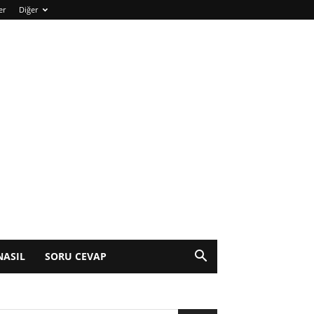
er
Diğer
NASIL
SORU CEVAP