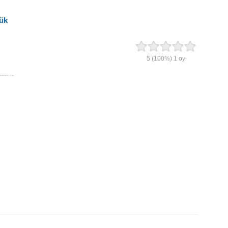
lük
5
(100%)
1
oy