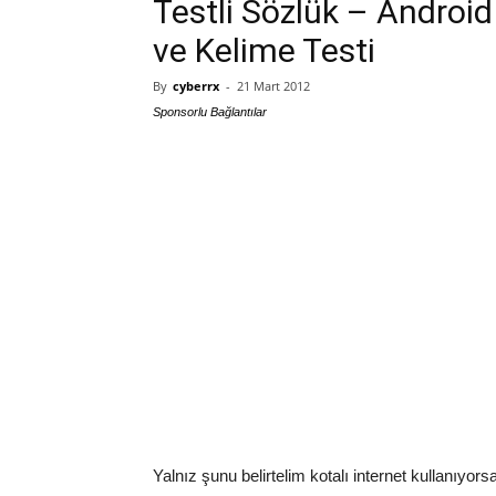
Testli Sözlük – Android 
ve Kelime Testi
By
cyberrx
-
21 Mart 2012
Sponsorlu Bağlantılar
Yalnız şunu belirtelim kotalı internet kullanıyo