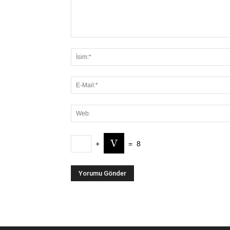
+
=
8