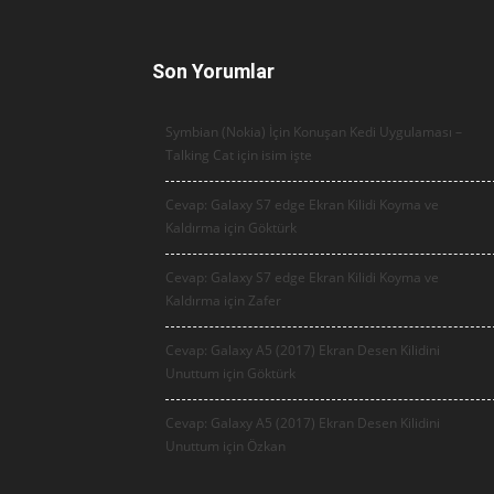
Son Yorumlar
Symbian (Nokia) İçin Konuşan Kedi Uygulaması –
Talking Cat için
isim işte
Cevap: Galaxy S7 edge Ekran Kilidi Koyma ve
Kaldırma için
Göktürk
Cevap: Galaxy S7 edge Ekran Kilidi Koyma ve
Kaldırma için
Zafer
Cevap: Galaxy A5 (2017) Ekran Desen Kilidini
Unuttum için
Göktürk
Cevap: Galaxy A5 (2017) Ekran Desen Kilidini
Unuttum için
Özkan