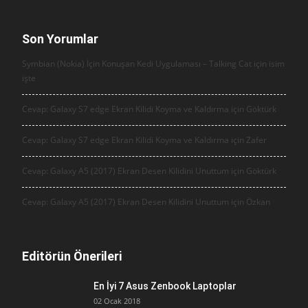
Son Yorumlar
Symbian (Nokia) İçin Konuşan Kedi Uygulaması – Talking Cat için
isim
işte
Cevap: Galaxy S7 edge Ekran Kilidi Koyma ve Kaldırma için
Göktürk
Cevap: Galaxy S7 edge Ekran Kilidi Koyma ve Kaldırma için
Zafer
Cevap: Galaxy A5 (2017) Ekran Desen Kilidini Unuttum için
Göktürk
Cevap: Galaxy A5 (2017) Ekran Desen Kilidini Unuttum için
Özkan
Editörün Önerileri
En İyi 7 Asus Zenbook Laptoplar
02 Ocak 2018