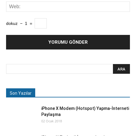
dokuz
−
1
=
Son Yazılar
iPhone X Modem (Hotspot) Yapma-İnterneti
Paylaşma
02 Ocak 2018