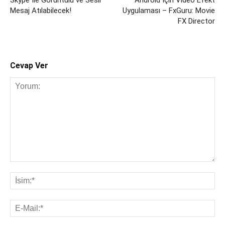
Skype İle Görüntülü ve Sesli
Android İçin Video Efekt
Mesaj Atılabilecek!
Uygulaması – FxGuru: Movie
FX Director
Cevap Ver