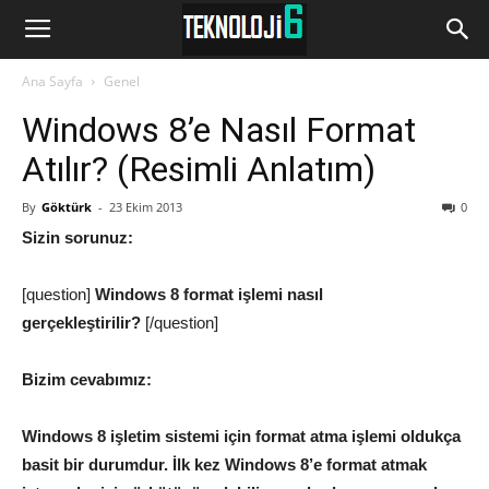
www.Teknoloji6.com
Ana Sayfa
Genel
Windows 8’e Nasıl Format
Atılır? (Resimli Anlatım)
By
Göktürk
-
23 Ekim 2013
0
Sizin sorunuz:
[question]
Windows 8 format işlemi nasıl
gerçekleştirilir?
[/question]
Bizim cevabımız:
Windows 8 işletim sistemi için format atma işlemi oldukça
basit bir durumdur. İlk kez
Windows 8’e
format atmak