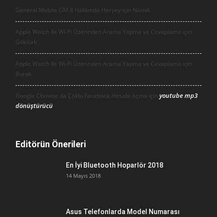
General Mobile GM 8 Hakkında Herşey için
Namık
Apple Watch İle Wi-Fi Üzerinden Arama Yapma ve Cevaplama için
Göktürk
Apple Watch İle Wi-Fi Üzerinden Arama Yapma ve Cevaplama için
Burak
youtube mp3
Google Chrome da Çoklu Facebook Hesabı Açma için
dönüştürücü
Editörün Önerileri
En İyi Bluetooth Hoparlör 2018
14 Mayıs 2018
Asus Telefonlarda Model Numarası