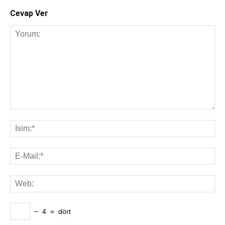
Cevap Ver
−
4
=
dört