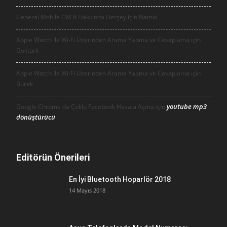
General Mobile GM 8 Hakkında Herşey için
Namık
Apple Watch İle Wi-Fi Üzerinden Arama Yapma ve Cevaplama için
Göktürk
Apple Watch İle Wi-Fi Üzerinden Arama Yapma ve Cevaplama için
Burak
youtube mp3
Google Chrome da Çoklu Facebook Hesabı Açma için
dönüştürücü
Editörün Önerileri
En İyi Bluetooth Hoparlör 2018
14 Mayıs 2018