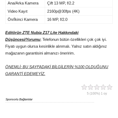
Ana/Arka Kamera
Çift 13 MP, f/2.2
Video Kayıt
2160p@30fps (4K)
Ön/İkinci Kamera
16 MP, f/2.0
Editörün ZTE Nubia Z17 Lite Hakkındaki
Düşüncesi/Yorumu
; Telefonun bütün özellikleri çok çok iyi.
Fiyatı uygun olursa kesinlikle alınmalı. Yalnız satın aldığınız
mağazanın garantisini almanızı öneririm.
ÖNEMLİ: BU SAYFADAKİ BİLGİLERİN %100 OLDUĞUNU
GARANTİ EDEMEYİZ.
5
(100%)
1
oy
Sponsorlu Bağlantılar