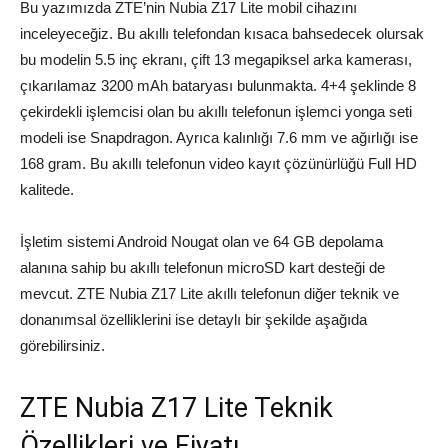
Bu yazımızda ZTE’nin Nubia Z17 Lite mobil cihazını
inceleyeceğiz. Bu akıllı telefondan kısaca bahsedecek olursak
bu modelin 5.5 inç ekranı, çift 13 megapiksel arka kamerası,
çıkarılamaz 3200 mAh bataryası bulunmakta. 4+4 şeklinde 8
çekirdekli işlemcisi olan bu akıllı telefonun işlemci yonga seti
modeli ise Snapdragon. Ayrıca kalınlığı 7.6 mm ve ağırlığı ise
168 gram. Bu akıllı telefonun video kayıt çözünürlüğü Full HD
kalitede.
İşletim sistemi Android Nougat olan ve 64 GB depolama
alanına sahip bu akıllı telefonun microSD kart desteği de
mevcut. ZTE Nubia Z17 Lite akıllı telefonun diğer teknik ve
donanımsal özelliklerini ise detaylı bir şekilde aşağıda
görebilirsiniz.
ZTE Nubia Z17 Lite Teknik
Özellikleri ve Fiyatı