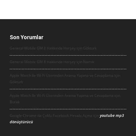
Son Yorumlar
General Mobile GM 8 Hakkında Herşey için
Göktürk
General Mobile GM 8 Hakkında Herşey için
Namık
Apple Watch İle Wi-Fi Üzerinden Arama Yapma ve Cevaplama için
Göktürk
Apple Watch İle Wi-Fi Üzerinden Arama Yapma ve Cevaplama için
Burak
youtube mp3
Google Chrome da Çoklu Facebook Hesabı Açma için
dönüştürücü