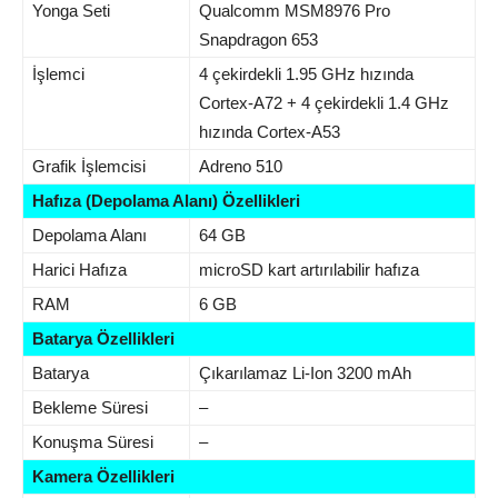
Yonga Seti
Qualcomm MSM8976 Pro
Snapdragon 653
İşlemci
4 çekirdekli 1.95 GHz hızında
Cortex-A72 + 4 çekirdekli 1.4 GHz
hızında Cortex-A53
Grafik İşlemcisi
Adreno 510
Hafıza (Depolama Alanı) Özellikleri
Depolama Alanı
64 GB
Harici Hafıza
microSD kart artırılabilir hafıza
RAM
6 GB
Batarya Özellikleri
Batarya
Çıkarılamaz Li-Ion 3200 mAh
Bekleme Süresi
–
Konuşma Süresi
–
Kamera Özellikleri