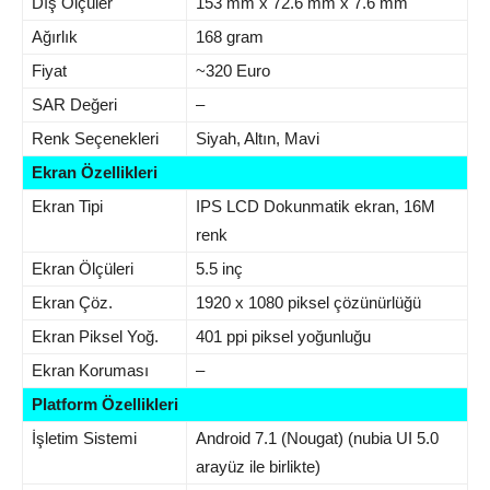
Dış Ölçüler
153 mm x 72.6 mm x 7.6 mm
Ağırlık
168 gram
Fiyat
~320 Euro
SAR Değeri
–
Renk Seçenekleri
Siyah, Altın, Mavi
Ekran Özellikleri
Ekran Tipi
IPS LCD Dokunmatik ekran, 16M
renk
Ekran Ölçüleri
5.5 inç
Ekran Çöz.
1920 x 1080 piksel çözünürlüğü
Ekran Piksel Yoğ.
401 ppi piksel yoğunluğu
Ekran Koruması
–
Platform Özellikleri
İşletim Sistemi
Android 7.1 (Nougat) (nubia UI 5.0
arayüz ile birlikte)