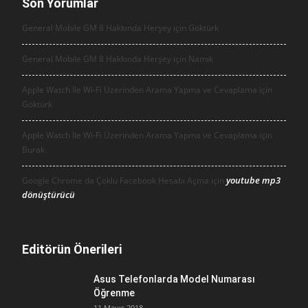
Son Yorumlar
General Mobile GM 8 Hakkında Herşey için
Göktürk
General Mobile GM 8 Hakkında Herşey için
Namık
Apple Watch İle Wi-Fi Üzerinden Arama Yapma ve Cevaplama için
Göktürk
Apple Watch İle Wi-Fi Üzerinden Arama Yapma ve Cevaplama için
Burak
youtube mp3
Google Chrome da Çoklu Facebook Hesabı Açma için
dönüştürücü
Editörün Önerileri
Asus Telefonlarda Model Numarası
Öğrenme
11 Mayıs 2018