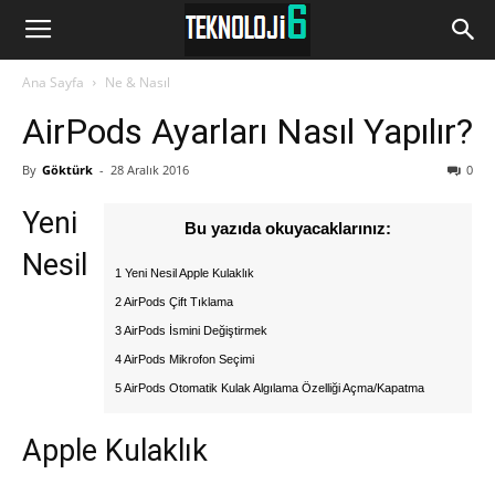
www.Teknoloji6.com
Ana Sayfa
Ne & Nasıl
AirPods Ayarları Nasıl Yapılır?
By
Göktürk
-
28 Aralık 2016
0
Yeni
Bu yazıda okuyacaklarınız:
Nesil
1 Yeni Nesil Apple Kulaklık
2 AirPods Çift Tıklama
3 AirPods İsmini Değiştirmek
4 AirPods Mikrofon Seçimi
5 AirPods Otomatik Kulak Algılama Özelliği Açma/Kapatma
Apple Kulaklık